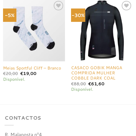
-5%
-30%
Adicionar
Adicionar
à lista de
à lista de
desejos
desejos
CASACO GOBIK MANGA
Meias Sportful Cliff – Branco
COMPRIDA MULHER
O
O
€
20,00
€
19,00
preço
preço
COBBLE DARK COAL
Disponível.
original
atual
O
O
€
88,00
€
61,60
era:
é:
preço
preço
€20,00.
€19,00.
Disponível.
original
atual
era:
é:
€88,00.
€61,60.
CONTACTOS
R. Malaposta nº4