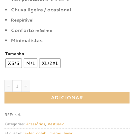
Chuva ligeira / ocasional
Respirável
Conforto
máximo
Minimalistas
Tamanho
XS/S
M/L
XL/2XL
Quantidade de Luvas Gobik Finder True Black
ADICIONAR
REF:
n.d.
Categorias:
Acessórios
,
Vestuário
Etiquetas:
finder
,
gobik
,
inverno
,
luvas