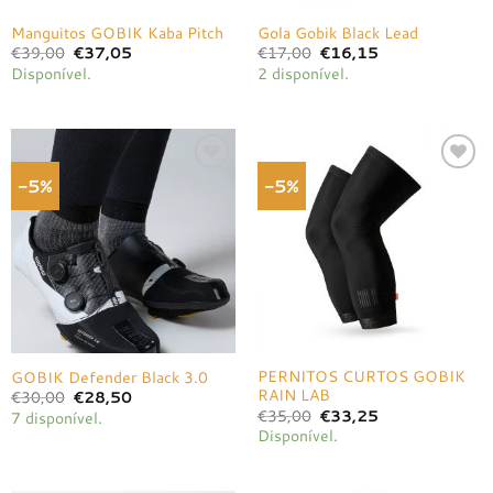
Manguitos GOBIK Kaba Pitch
Gola Gobik Black Lead
O
O
O
O
€
39,00
€
37,05
€
17,00
€
16,15
preço
preço
preço
preço
Disponível.
2 disponível.
original
atual
original
atual
era:
é:
era:
é:
€39,00.
€37,05.
€17,00.
€16,15.
-5%
-5%
Adicionar
Adicionar
à lista de
à lista de
desejos
desejos
PERNITOS CURTOS GOBIK
GOBIK Defender Black 3.0
RAIN LAB
O
O
€
30,00
€
28,50
preço
preço
O
O
€
35,00
€
33,25
7 disponível.
original
atual
preço
preço
Disponível.
era:
é:
original
atual
€30,00.
€28,50.
era:
é:
€35,00.
€33,25.