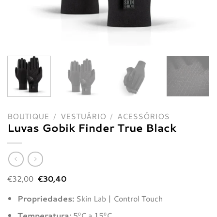
BOUTIQUE
/
VESTUÁRIO
/
ACESSÓRIOS
Luvas Gobik Finder True Black
O
O
€
32,00
€
30,40
preço
preço
original
atual
Propriedades:
Skin Lab | Control Touch
era:
é:
€32,00.
€30,40.
Temperatura:
5ºC a 15ºC