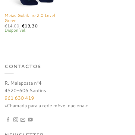
Meias Gobik Iro 2.0 Level
Green
O
O
€
14,00
€
13,30
preço
preço
Disponível.
original
atual
era:
é:
€14,00.
€13,30.
CONTACTOS
R. Malaposta nº4
4520-606 Sanfins
961 630 419
«Chamada para a rede móvel nacional»
NEWSLETTER