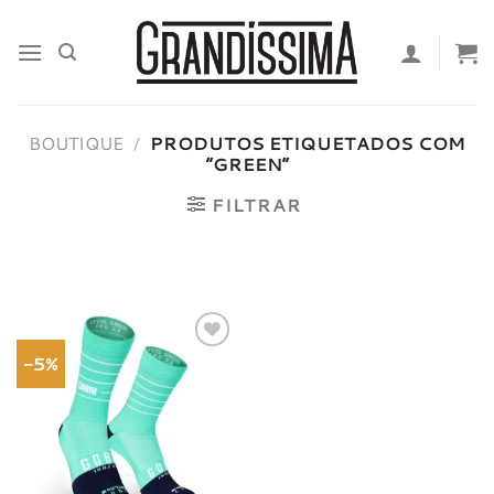
Skip
to
content
BOUTIQUE
/
PRODUTOS ETIQUETADOS COM
“GREEN”
FILTRAR
-5%
Adicionar
à lista de
desejos