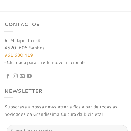
€17,00.
€16,15.
era:
é:
€35,00.
€33,25.
CONTACTOS
R. Malaposta nº4
4520-606 Sanfins
961 630 419
«Chamada para a rede móvel nacional»
NEWSLETTER
Subscreve a nossa newsletter e fica a par de todas as
novidades da Grandíssima Cultura da Bicicleta!