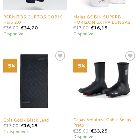
PERNITOS CURTOS GOBIK
Meias GOBIK SUPERB
Haru 2.0
HORIZON EXTRA LONGAS
O
O
O
O
€
36,00
€
34,20
€
17,00
€
16,15
preço
preço
preço
preço
Disponível.
Disponível.
original
atual
original
atual
era:
é:
era:
é:
€36,00.
€34,20.
€17,00.
€16,15.
-5%
-5%
Adicionar
Adicionar
à lista de
à lista de
desejos
desejos
Capas Velotoze Gobik Snaps
Gola Gobik Black Lead
Preto
O
O
€
17,00
€
16,15
preço
preço
O
O
€
35,00
€
33,25
2 disponível.
original
atual
preço
preço
Disponível.
era:
é:
original
atual