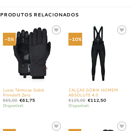
PRODUTOS RELACIONADOS
-5%
-10%
Adicionar
Adicionar
à lista de
à lista de
desejos
desejos
Luvas Térmicas Gobik
CALÇAS GOBIK HOMEM
Primaloft Zero
ABSOLUTE 4.0
O
O
O
O
€
65,00
€
61,75
€
125,00
€
112,50
preço
preço
preço
preço
Disponível.
Disponível.
original
atual
original
atual
era:
é:
era:
é:
€65,00.
€61,75.
€125,00.
€112,50.