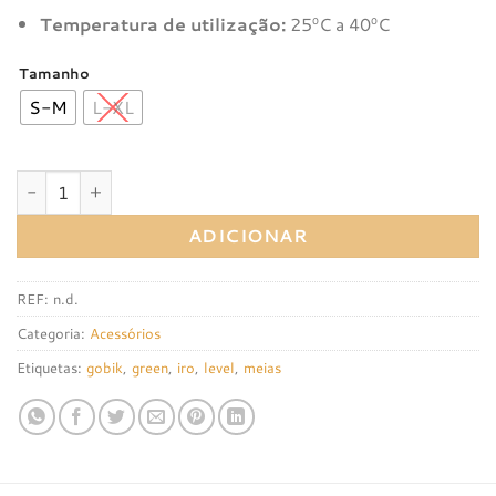
Temperatura de utilização:
25ºC a 40ºC
Tamanho
S-M
L-XL
Quantidade de Meias Gobik Iro 2.0 Level Green
ADICIONAR
REF:
n.d.
Categoria:
Acessórios
Etiquetas:
gobik
,
green
,
iro
,
level
,
meias