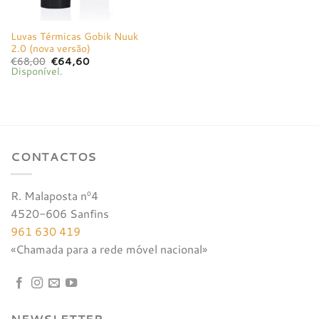
Luvas Térmicas Gobik Nuuk
2.0 (nova versão)
O
O
€
68,00
€
64,60
preço
preço
Disponível.
original
atual
era:
é:
€68,00.
€64,60.
CONTACTOS
R. Malaposta nº4
4520-606 Sanfins
961 630 419
«Chamada para a rede móvel nacional»
NEWSLETTER