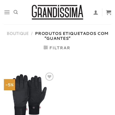
Skip
to
content
BOUTIQUE
/
PRODUTOS ETIQUETADOS COM
“GUANTES”
FILTRAR
-5%
Adicionar
à lista de
desejos