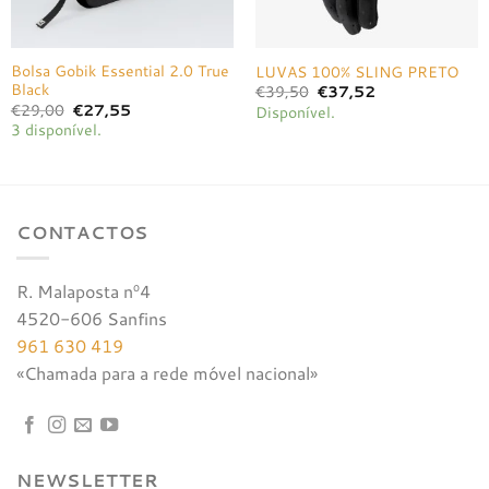
Bolsa Gobik Essential 2.0 True
LUVAS 100% SLING PRETO
Black
O
O
€
39,50
€
37,52
preço
preço
O
O
€
29,00
€
27,55
Disponível.
original
atual
preço
preço
3 disponível.
era:
é:
original
atual
€39,50.
€37,52.
era:
é:
€29,00.
€27,55.
CONTACTOS
R. Malaposta nº4
4520-606 Sanfins
961 630 419
«Chamada para a rede móvel nacional»
NEWSLETTER