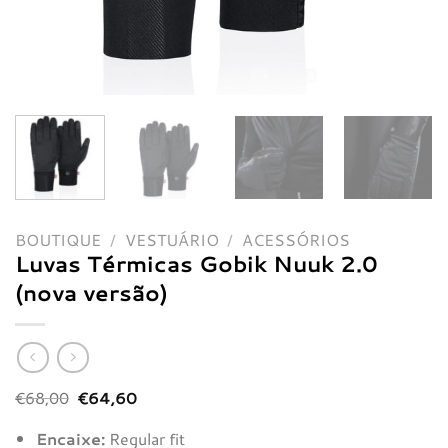
BOUTIQUE
/
VESTUÁRIO
/
ACESSÓRIOS
Luvas Térmicas Gobik Nuuk 2.0
(nova versão)
O
O
€
68,00
€
64,60
preço
preço
original
atual
Encaixe:
Regular fit
era:
é: