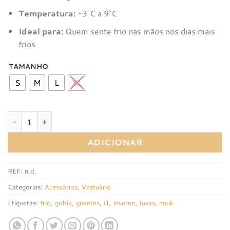
€68,00.
€64,60.
Temperatura:
-3°C a 9°C
Ideal para:
Quem sente frio nas mãos nos dias mais
frios
TAMANHO
S
M
L
XL
Quantidade de Luvas Térmicas Gobik Nuuk 2.0 (nova versão
ADICIONAR
REF:
n.d.
Categorias:
Acessórios
,
Vestuário
Etiquetas:
frio
,
gobik
,
guantes
,
i1
,
inverno
,
luvas
,
nuuk