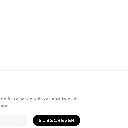
 e fica a par de todas as novidades da
leta!