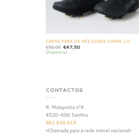
CAPAS PARA OS PÉS GOBIK KAMIK 2.0
O
O
€
50,00
€
47,50
preço
preço
Disponível.
original
atual
era:
é:
€50,00.
€47,50.
CONTACTOS
R. Malaposta nº4
4520-606 Sanfins
961 630 419
«Chamada para a rede móvel nacional»