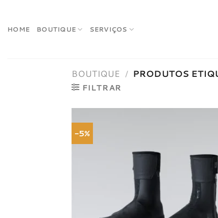
Skip
to
content
HOME
BOUTIQUE
SERVIÇOS
BOUTIQUE
/
PRODUTOS ETIQU
FILTRAR
-5%
Adici
à list
dese