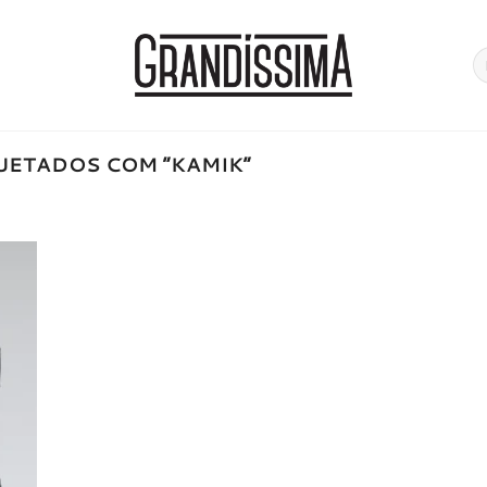
Pe
po
ETADOS COM “KAMIK”
onar
a de
jos