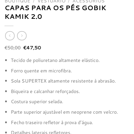
BOUTIQUE
/
VESTUÁRIO
/
ACESSÓRIOS
CAPAS PARA OS PÉS GOBIK
KAMIK 2.0
O
O
€
50,00
€
47,50
preço
preço
original
atual
Tecido de poliuretano altamente elástico.
era:
é:
€50,00.
€47,50.
Forro quente em microfibra.
Sola SUPERTEX altamente resistente à abrasão.
Biqueira e calcanhar reforçados.
Costura superior selada.
Parte superior ajustável em neoprene com velcro.
Fecho traseiro refletor à prova d’água.
Detalhes laterais refletores.