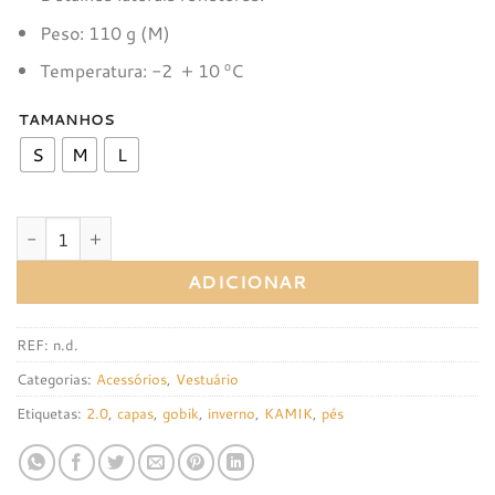
Peso: 110 g (M)
Temperatura: -2 + 10 ºC
TAMANHOS
S
M
L
Quantidade de CAPAS PARA OS PÉS GOBIK KAMIK 2.0
ADICIONAR
REF:
n.d.
Categorias:
Acessórios
,
Vestuário
Etiquetas:
2.0
,
capas
,
gobik
,
inverno
,
KAMIK
,
pés