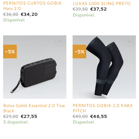
PERNITOS CURTOS GOBIK
LUVAS 100% SLING PRETO
Haru 2.0
O
O
€
39,50
€
37,52
preço
preço
O
O
€
36,00
€
34,20
Disponível.
original
atual
preço
preço
Disponível.
era:
é:
original
atual
€39,50.
€37,52.
era:
é:
€36,00.
€34,20.
-5%
-5%
Adicionar
Adicionar
à lista de
à lista de
desejos
desejos
Bolsa Gobik Essential 2.0 True
PERNITOS GOBIK 2.0 KABA
Black
PITCH
O
O
O
O
€
29,00
€
27,55
€
49,00
€
46,55
preço
preço
preço
preço
3 disponível.
Disponível.
original
atual
original
atual
era:
é:
era:
é:
€29,00.
€27,55.
€49,00.
€46,55.