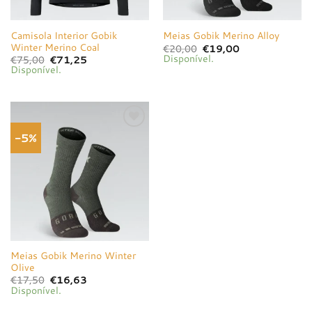
Camisola Interior Gobik
Meias Gobik Merino Alloy
Winter Merino Coal
O
O
€
20,00
€
19,00
preço
preço
Disponível.
O
O
€
75,00
€
71,25
original
atual
preço
preço
Disponível.
era:
é:
original
atual
€20,00.
€19,00.
era:
é:
€75,00.
€71,25.
-5%
Adicionar
à lista de
desejos
Meias Gobik Merino Winter
Olive
O
O
€
17,50
€
16,63
preço
preço
Disponível.
original
atual
era:
é: