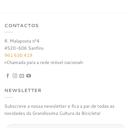
€17,50.
€16,63.
CONTACTOS
R. Malaposta nº4
4520-606 Sanfins
961 630 419
«Chamada para a rede móvel nacional»
NEWSLETTER
Subscreve a nossa newsletter e fica a par de todas as
novidades da Grandíssima Cultura da Bicicleta!