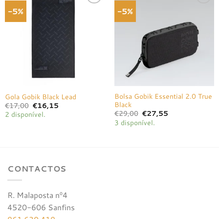
-5%
-5%
Adicionar
Adicionar
à lista de
à lista de
desejos
desejos
Bolsa Gobik Essential 2.0 True
Gola Gobik Black Lead
Black
O
O
€
17,00
€
16,15
preço
preço
O
O
€
29,00
€
27,55
2 disponível.
original
atual
preço
preço
3 disponível.
era:
é:
original
atual
€17,00.
€16,15.
era:
é:
€29,00.
€27,55.
CONTACTOS
R. Malaposta nº4
4520-606 Sanfins