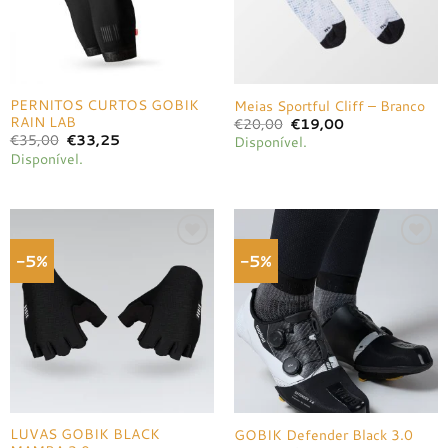
PERNITOS CURTOS GOBIK
Meias Sportful Cliff – Branco
RAIN LAB
O
O
€
20,00
€
19,00
preço
preço
O
O
€
35,00
€
33,25
Disponível.
original
atual
preço
preço
Disponível.
era:
é:
original
atual
€20,00.
€19,00.
era:
é:
€35,00.
€33,25.
-5%
-5%
Adicionar
Adicionar
à lista de
à lista de
desejos
desejos
LUVAS GOBIK BLACK
GOBIK Defender Black 3.0