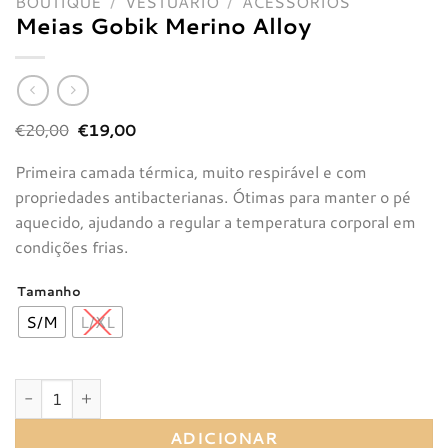
BOUTIQUE
/
VESTUÁRIO
/
ACESSÓRIOS
Meias Gobik Merino Alloy
O
O
€
20,00
€
19,00
preço
preço
original
atual
Primeira camada térmica, muito respirável e com
era:
é:
€20,00.
€19,00.
propriedades antibacterianas. Ótimas para manter o pé
aquecido, ajudando a regular a temperatura corporal em
condições frias.
Tamanho
S/M
L/XL
Quantidade de Meias Gobik Merino Alloy
ADICIONAR