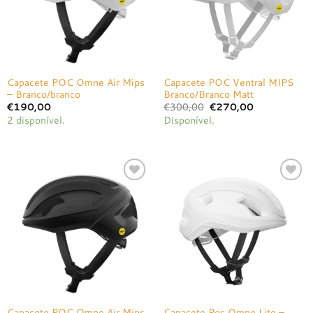
Capacete POC Omne Air Mips
Capacete POC Ventral MIPS
– Branco/branco
Branco/Branco Matt
O
O
€
190,00
€
300,00
€
270,00
preço
preço
2 disponível.
Disponível.
original
atual
era:
é:
€300,00.
€270,00.
Adicionar
Adicionar
à lista de
à lista de
desejos
desejos
Capacete POC Omne Air Mips
Capacete Poc Omne Lite –