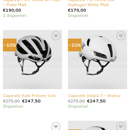
– Preto Matt
Hydrogen White Matt
€
190,00
€
170,00
2 disponível.
Disponível.
-10%
-10%
Adicionar
Adicionar
à lista de
à lista de
desejos
desejos
Capacete Kask Protone Icon
Capacete Utopia Y – Branco
O
O
O
O
€
275,00
€
247,50
€
275,00
€
247,50
preço
preço
preço
preço
Disponível.
Disponível.
original
atual
original
atual
era:
é:
era:
é:
€275,00.
€247,50.
€275,00.
€247,50.