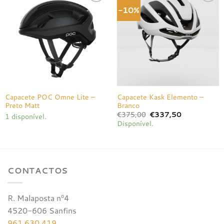
-10%
Adicionar
Adicionar
à lista de
à lista de
desejos
desejos
Capacete POC Omne Lite –
Capacete Kask Elemento –
Preto Matt
Branco
O
O
€
375,00
€
337,50
1 disponível.
preço
preço
Disponível.
original
atual
era:
é:
€375,00.
€337,50.
CONTACTOS
R. Malaposta nº4
4520-606 Sanfins
961 630 419