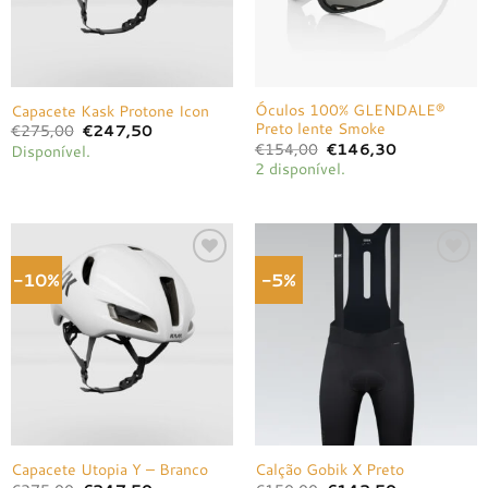
Óculos 100% GLENDALE®
Capacete Kask Protone Icon
Preto lente Smoke
O
O
€
275,00
€
247,50
preço
preço
O
O
€
154,00
€
146,30
Disponível.
original
atual
preço
preço
2 disponível.
era:
é:
original
atual
€275,00.
€247,50.
era:
é:
€154,00.
€146,30.
-10%
-5%
Adicionar
Adicionar
à lista de
à lista de
desejos
desejos
Capacete Utopia Y – Branco
Calção Gobik X Preto