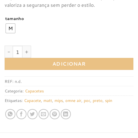
valoriza a segurança sem perder o estilo.
tamanho
M
Quantidade de Capacete POC Omne Air Mips - Preto Matt
ADICIONAR
REF:
n.d.
Categoria:
Capacetes
Etiquetas:
Capacete
,
matt
,
mips
,
omne air
,
poc
,
preto
,
spin