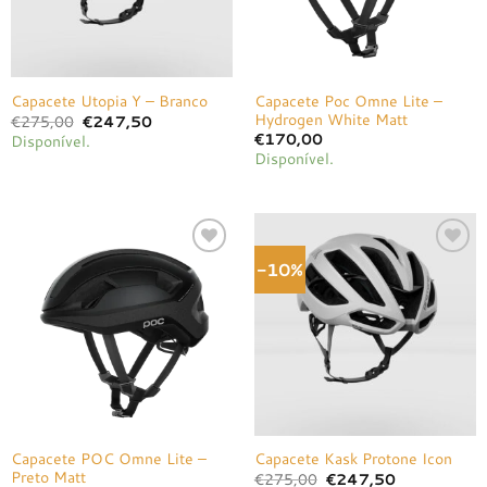
Capacete Poc Omne Lite –
Capacete Utopia Y – Branco
Hydrogen White Matt
O
O
€
275,00
€
247,50
preço
preço
€
170,00
Disponível.
original
atual
Disponível.
era:
é:
€275,00.
€247,50.
-10%
Adicionar
Adicionar
à lista de
à lista de
desejos
desejos
Capacete POC Omne Lite –
Capacete Kask Protone Icon
Preto Matt
O
O
€
275,00
€
247,50