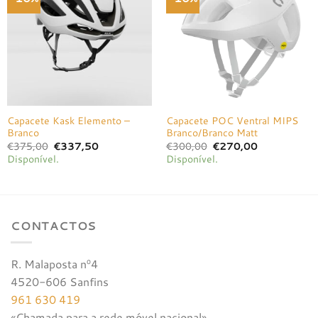
à lista de
à lista de
desejos
desejos
Capacete Kask Elemento –
Capacete POC Ventral MIPS
Branco
Branco/Branco Matt
O
O
O
O
€
375,00
€
337,50
€
300,00
€
270,00
preço
preço
preço
preço
Disponível.
Disponível.
original
atual
original
atual
era:
é:
era:
é:
€375,00.
€337,50.
€300,00.
€270,00.
CONTACTOS
R. Malaposta nº4
4520-606 Sanfins
961 630 419
«Chamada para a rede móvel nacional»