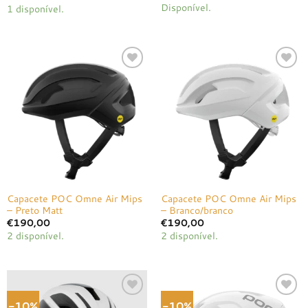
preço
preço
Disponível.
1 disponível.
original
atual
era:
é:
€275,00.
€247,50.
Adicionar
Adicionar
à lista de
à lista de
desejos
desejos
Capacete POC Omne Air Mips
Capacete POC Omne Air Mips
– Preto Matt
– Branco/branco
€
190,00
€
190,00
2 disponível.
2 disponível.
-10%
-10%
Adicionar
Adicionar