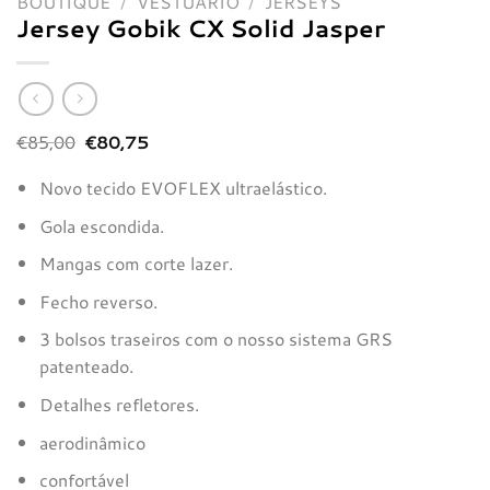
BOUTIQUE
/
VESTUÁRIO
/
JERSEYS
Jersey Gobik CX Solid Jasper
O
O
€
85,00
€
80,75
preço
preço
original
atual
Novo tecido EVOFLEX ultraelástico.
era:
é:
€85,00.
€80,75.
Gola escondida.
Mangas com corte lazer.
Fecho reverso.
3 bolsos traseiros com o nosso sistema GRS
patenteado.
Detalhes refletores.
aerodinâmico
confortável