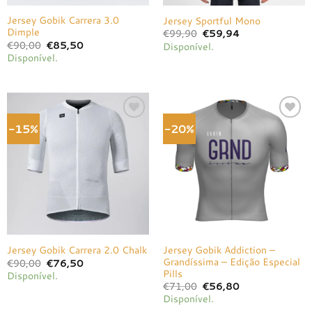
Jersey Gobik Carrera 3.0
Jersey Sportful Mono
Dimple
O
O
€
99,90
€
59,94
preço
preço
O
O
€
90,00
€
85,50
Disponível.
original
atual
preço
preço
Disponível.
era:
é:
original
atual
€99,90.
€59,94.
era:
é:
€90,00.
€85,50.
-15%
-20%
Adicionar
Adicionar
à lista de
à lista de
desejos
desejos
Jersey Gobik Addiction –
Jersey Gobik Carrera 2.0 Chalk
Grandíssima – Edição Especial
O
O
€
90,00
€
76,50
preço
preço
Pills
Disponível.
original
atual
O
O
€
71,00
€
56,80
era:
é:
preço
preço
€90,00.
€76,50.
Disponível.
original
atual