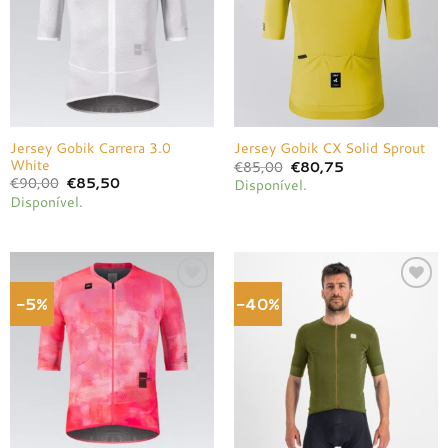
desejos
desejos
Jersey Gobik Carrera 3.0
Jersey Gobik CX Solid Sprout
White
O
O
€
85,00
€
80,75
preço
preço
O
O
€
90,00
€
85,50
Disponível.
original
atual
preço
preço
Disponível.
era:
é:
original
atual
€85,00.
€80,75.
era:
é:
€90,00.
€85,50.
-5%
-40%
Adicionar
Adicionar
à lista de
à lista de
desejos
desejos