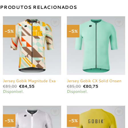
PRODUTOS RELACIONADOS
-5%
-5%
Adicionar
Adicionar
à lista de
à lista de
desejos
desejos
Jersey Gobik Magnitude Exa
Jersey Gobik CX Solid Onsen
O
O
O
O
€
89,00
€
84,55
€
85,00
€
80,75
preço
preço
preço
preço
Disponível.
Disponível.
original
atual
original
atual
era:
é:
era:
é:
€89,00.
€84,55.
€85,00.
€80,75.
-5%
-5%
Adicionar
Adicionar
à lista de
à lista de