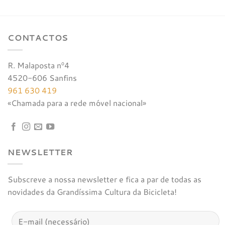
era:
é:
€71,00.
€56,80.
CONTACTOS
R. Malaposta nº4
4520-606 Sanfins
961 630 419
«Chamada para a rede móvel nacional»
NEWSLETTER
Subscreve a nossa newsletter e fica a par de todas as
novidades da Grandíssima Cultura da Bicicleta!