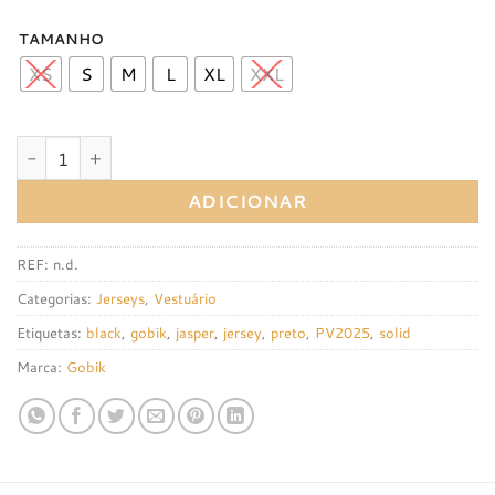
TAMANHO
XS
S
M
L
XL
XXL
Quantidade de Jersey Gobik CX Solid Jasper
ADICIONAR
REF:
n.d.
Categorias:
Jerseys
,
Vestuário
Etiquetas:
black
,
gobik
,
jasper
,
jersey
,
preto
,
PV2025
,
solid
Marca:
Gobik