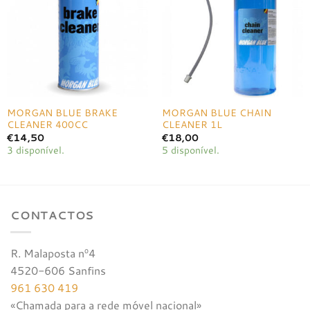
à lista de
à lista de
desejos
desejos
MORGAN BLUE BRAKE
MORGAN BLUE CHAIN
CLEANER 400CC
CLEANER 1L
€
14,50
€
18,00
3 disponível.
5 disponível.
CONTACTOS
R. Malaposta nº4
4520-606 Sanfins
961 630 419
«Chamada para a rede móvel nacional»