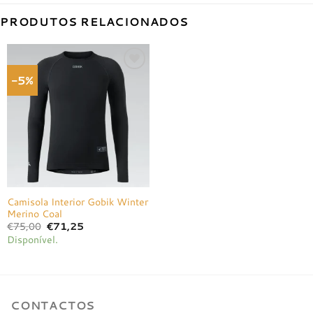
PRODUTOS RELACIONADOS
-5%
Adicionar
à lista de
desejos
Camisola Interior Gobik Winter
Merino Coal
O
O
€
75,00
€
71,25
preço
preço
Disponível.
original
atual
era:
é:
€75,00.
€71,25.
CONTACTOS