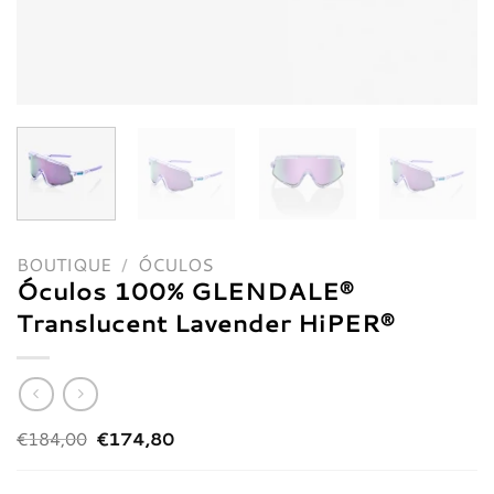
BOUTIQUE
/
ÓCULOS
Óculos 100% GLENDALE®
Translucent Lavender HiPER®
O
O
€
184,00
€
174,80
preço
preço
original
atual
era:
é: