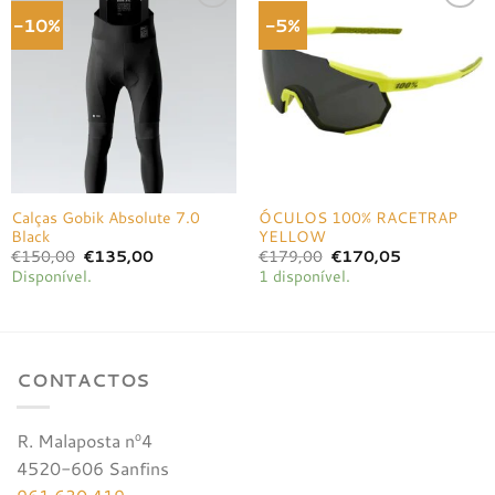
-10%
-5%
Adicionar
Adicionar
à lista de
à lista de
desejos
desejos
Calças Gobik Absolute 7.0
ÓCULOS 100% RACETRAP
Black
YELLOW
O
O
O
O
€
150,00
€
135,00
€
179,00
€
170,05
preço
preço
preço
preço
Disponível.
1 disponível.
original
atual
original
atual
era:
é:
era:
é:
€150,00.
€135,00.
€179,00.
€170,05.
CONTACTOS
R. Malaposta nº4
4520-606 Sanfins