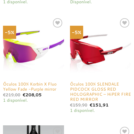
1 disponível.
Disponível.
original
atual
original
atual
era:
é:
era:
é:
€204,00.
€193,80.
€45,00.
€42,75.
-5%
-5%
Adicionar
Adicionar
à lista de
à lista de
desejos
desejos
Óculos 100% Korbin X Fluo
Óculos 100% SLENDALE
Yellow Fade -Purple mirror
PIDCOCK GLOSS RED
HOLOGRAPHIC – HiPER FIRE
O
O
€
219,00
€
208,05
preço
preço
RED MIRROR
1 disponível.
original
atual
O
O
€
159,90
€
151,91
era:
é:
preço
preço
€219,00.
€208,05.
1 disponível.
original
atual
era:
é:
€159,90.
€151,91.