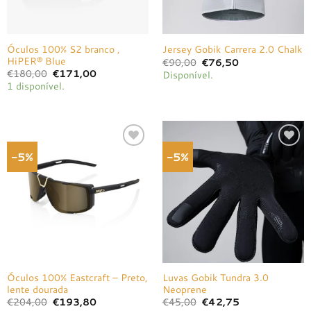
Óculos 100% S2 branco ,
Jersey Gobik Carrera 2.0 Chalk
HiPER® Blue
O
O
€
90,00
€
76,50
preço
preço
O
O
€
180,00
€
171,00
Disponível.
original
atual
preço
preço
1 disponível.
era:
é:
original
atual
€90,00.
€76,50.
era:
é:
€180,00.
€171,00.
-5%
-5%
Adicionar
Adicionar
à lista de
à lista de
desejos
desejos
Óculos 100% Eastcraft – Preto,
Luvas Gobik Tundra 3.0
lente dourada
Neoprene
O
O
O
O
€
204,00
€
193,80
€
45,00
€
42,75
preço
preço
preço
preço