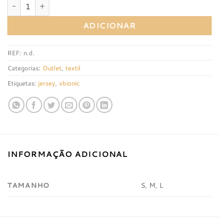
Quantidade de Jersey m/comprida X-Bionic Race Evo
ADICIONAR
REF:
n.d.
Categorias:
Outlet
,
textil
Etiquetas:
jersey
,
xbionic
INFORMAÇÃO ADICIONAL
TAMANHO
S, M, L