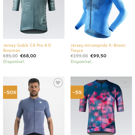
desejos
desejos
Jersey Gobik CX Pro 4.0
Jersey m/comprida X-Bionic
Bowman
Twyce
O
O
O
O
€
85,00
€
68,00
€
199,00
€
99,50
preço
preço
preço
preço
Disponível.
Disponível.
original
atual
original
atual
era:
é:
era:
é:
€85,00.
€68,00.
€199,00.
€99,50.
-50%
-5%
Adicionar
Adicionar
à lista de
à lista de
desejos
desejos