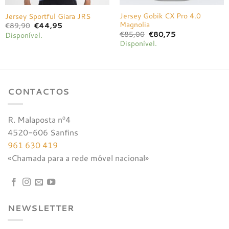
Jersey Gobik CX Pro 4.0
Jersey Sportful Giara JRS
Magnolia
O
O
€
89,90
€
44,95
preço
preço
O
O
€
85,00
€
80,75
Disponível.
original
atual
preço
preço
Disponível.
era:
é:
original
atual
€89,90.
€44,95.
era:
é:
€85,00.
€80,75.
CONTACTOS
R. Malaposta nº4
4520-606 Sanfins
961 630 419
«Chamada para a rede móvel nacional»
NEWSLETTER