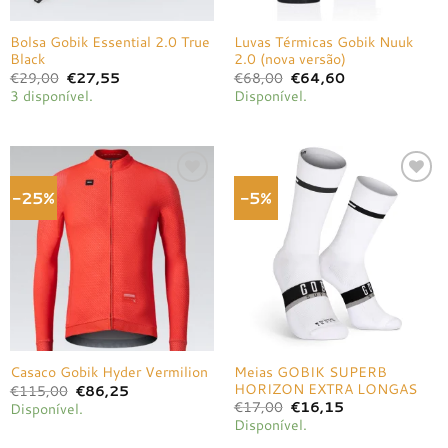
Bolsa Gobik Essential 2.0 True
Luvas Térmicas Gobik Nuuk
Black
2.0 (nova versão)
O
O
O
O
€
29,00
€
27,55
€
68,00
€
64,60
preço
preço
preço
preço
3 disponível.
Disponível.
original
atual
original
atual
era:
é:
era:
é:
€29,00.
€27,55.
€68,00.
€64,60.
-25%
-5%
Adicionar
Adicionar
à lista de
à lista de
desejos
desejos
Meias GOBIK SUPERB
Casaco Gobik Hyder Vermilion
HORIZON EXTRA LONGAS
O
O
€
115,00
€
86,25
preço
preço
O
O
€
17,00
€
16,15
Disponível.
original
atual
preço
preço
Disponível.
era:
é:
original
atual
€115,00.
€86,25.
era:
é: