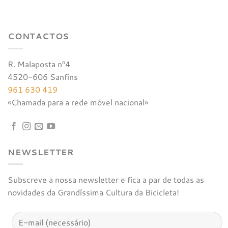
€17,00.
€16,15.
CONTACTOS
R. Malaposta nº4
4520-606 Sanfins
961 630 419
«Chamada para a rede móvel nacional»
NEWSLETTER
Subscreve a nossa newsletter e fica a par de todas as
novidades da Grandíssima Cultura da Bicicleta!