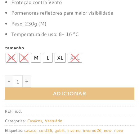
Proteção contra Vento
Pormenores refletores para maior visibilidade
Peso: 230g (M)
Temperatura de uso: 8- 16 ºC
tamanho
XS
S
M
L
XL
XXL
Quantidade de Casaco Gobik Hyder Vermilion
ADICIONAR
REF:
n.d.
Categorias:
Casacos
,
Vestuário
Etiquetas:
casaco
,
cold26
,
gobik
,
inverno
,
inverno26
,
new
,
novo