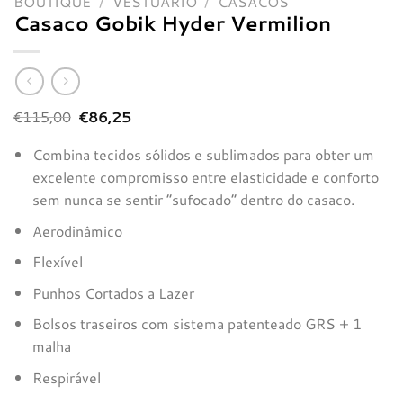
BOUTIQUE
/
VESTUÁRIO
/
CASACOS
Casaco Gobik Hyder Vermilion
O
O
€
115,00
€
86,25
preço
preço
original
atual
Combina tecidos sólidos e sublimados para obter um
era:
é:
€115,00.
€86,25.
excelente compromisso entre elasticidade e conforto
sem nunca se sentir “sufocado” dentro do casaco.
Aerodinâmico
Flexível
Punhos Cortados a Lazer
Bolsos traseiros com sistema patenteado GRS + 1
malha
Respirável