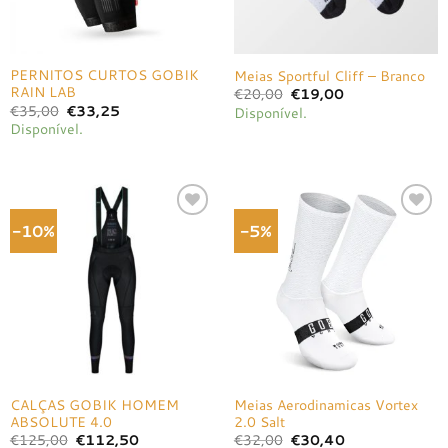
PERNITOS CURTOS GOBIK
Meias Sportful Cliff – Branco
RAIN LAB
O
O
€
20,00
€
19,00
preço
preço
O
O
€
35,00
€
33,25
Disponível.
original
atual
preço
preço
Disponível.
era:
é:
original
atual
€20,00.
€19,00.
era:
é:
€35,00.
€33,25.
-10%
-5%
Adicionar
Adicionar
à lista de
à lista de
desejos
desejos
CALÇAS GOBIK HOMEM
Meias Aerodinamicas Vortex
ABSOLUTE 4.0
2.0 Salt
O
O
O
O
€
125,00
€
112,50
€
32,00
€
30,40