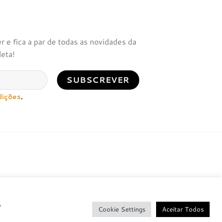
 e fica a par de todas as novidades da
leta!
dições
.
o
Cookie Settings
Aceitar Todos