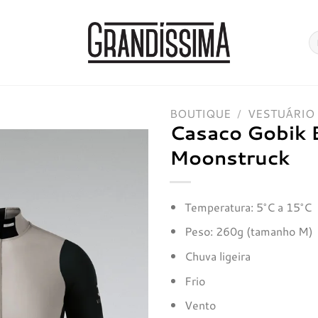
Pe
po
BOUTIQUE
/
VESTUÁRIO
Casaco Gobik 
Moonstruck
Adicionar
à lista de
desejos
Temperatura: 5°C a 15°C
Peso: 260g (tamanho M)
Chuva ligeira
Frio
Vento