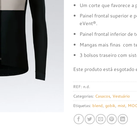
Um corte que favorece a po
Painel frontal superior 
eVent®.
Painel frontal inferior d
Mangas mais finas com tec
3 bolsos traseiro com si
Este produto está esgotado e
REF:
n.d.
Categorias:
Casacos
,
Vestuário
Etiquetas:
blend
,
gobik
,
mist
,
MOO