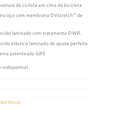
stura do ciclista em cima da bicicleta
e pescoço com membrana DVstretch™ de
e tecido laminado com tratamento DWR.
ido elástico laminado de ajuste perfeito
stema patenteado GRS
 indisponível.
NSTRUCK