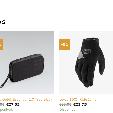
OS
%
-5%
Adicionar
Adici
à lista de
à list
desejos
dese
a Gobik Essential 2.0 True Black
Luvas 100% RideCamp
O
O
O
O
,00
€
27,55
€
25,00
€
23,75
preço
preço
preço
preço
ponível.
Disponível.
original
atual
original
atual