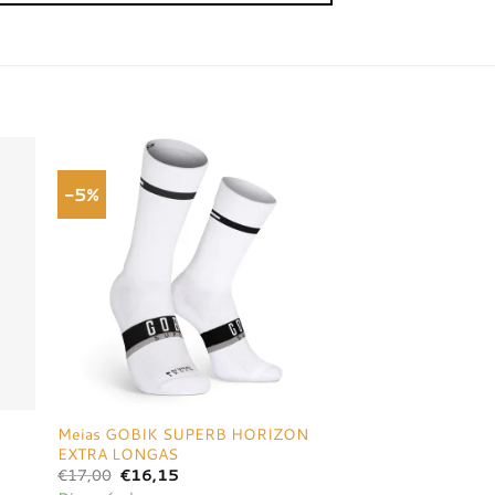
-5%
onar
Adicionar
a de
à lista de
jos
desejos
Meias GOBIK SUPERB HORIZON
EXTRA LONGAS
O
O
€
17,00
€
16,15
preço
preço