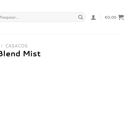
squisar
€
0,00
r:
/
CASACOS
Blend Mist