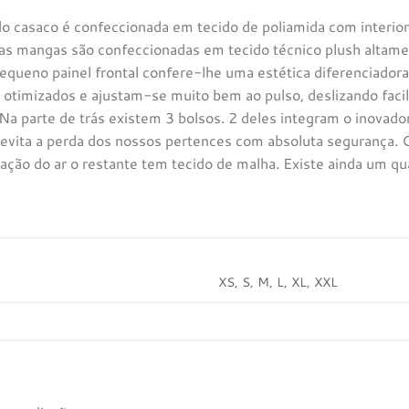
 do casaco é confeccionada em tecido de poliamida com interio
 as mangas são confeccionadas em tecido técnico plush altamen
equeno painel frontal confere-lhe uma estética diferenciador
otimizados e ajustam-se muito bem ao pulso, deslizando faci
 Na parte de trás existem 3 bolsos. 2 deles integram o inova
 evita a perda dos nossos pertences com absoluta segurança.
pação do ar o restante tem tecido de malha. Existe ainda um q
XS, S, M, L, XL, XXL