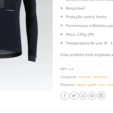
Respirável
Proteção contra Vento
Pormenores refletores par
Peso: 230g (M)
Temperatura de uso: 8- 
Este produto está esgotado e
REF:
n.d.
Categorias:
Casacos
,
Vestuário
Etiquetas:
casaco
,
gobik
,
new
,
nov