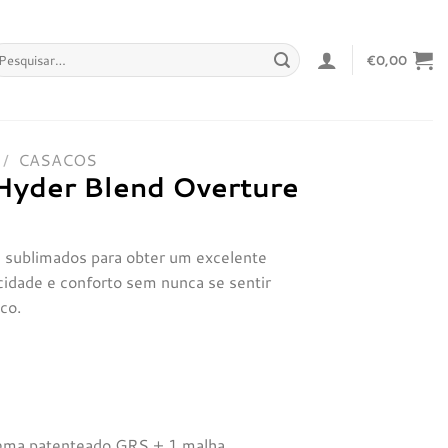
squisar
€
0,00
r:
/
CASACOS
Hyder Blend Overture
e sublimados para obter um excelente
idade e conforto sem nunca se sentir
co.
stema patenteado GRS + 1 malha