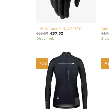
LUVAS 100% SLING PRETO
Gola
O
O
€
39,50
€
37,52
€
17
preço
preço
Disponível.
2 dis
original
atual
era:
é:
€39,50.
€37,52.
-30%
-5
Adicionar
à lista de
desejos