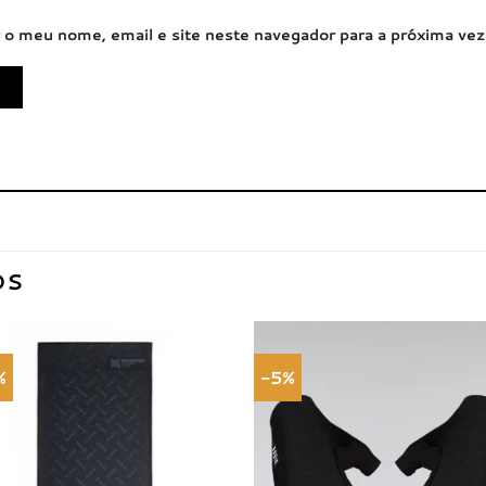
 o meu nome, email e site neste navegador para a próxima ve
OS
%
-5%
Adicionar
Adici
à lista de
à list
desejos
dese