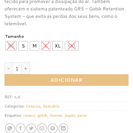
tecido para promover a dissipação do ar. Também
oferecem o sistema patenteado GRS – Gobik Retention
System – que evita as perdas dos seus bens, como o
telemóvel.
Tamanho
XS
S
M
L
XL
XXL
Quantidade de Casaco Gobik Pacer Solid 2.0 Jasper
ADICIONAR
REF:
n.d.
Categorias:
Casacos
,
Vestuário
Etiquetas:
casaco
,
gobik
,
inverno
,
jasper
,
pacer