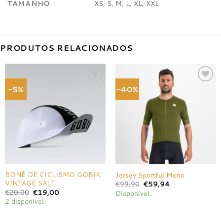
TAMANHO
XS, S, M, L, XL, XXL
PRODUTOS RELACIONADOS
-5%
-40%
Adicionar
Adicionar
à lista de
à lista de
desejos
desejos
BONÉ DE CICLISMO GOBIK
Jersey Sportful Mono
VINTAGE SALT
O
O
€
99,90
€
59,94
preço
preço
O
O
€
20,00
€
19,00
Disponível.
original
atual
preço
preço
2 disponível.
era:
é:
original
atual
€99,90.
€59,94.
era:
é:
€20,00.
€19,00.