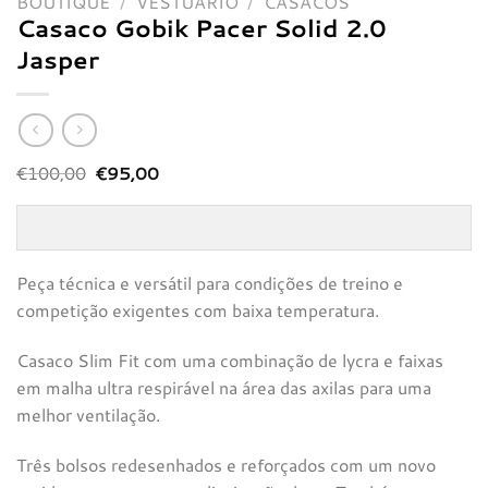
BOUTIQUE
/
VESTUÁRIO
/
CASACOS
Casaco Gobik Pacer Solid 2.0
Jasper
O
O
€
100,00
€
95,00
preço
preço
original
atual
era:
é:
€100,00.
€95,00.
Peça técnica e versátil para condições de treino e
competição exigentes com baixa temperatura.
Casaco Slim Fit com uma combinação de lycra e faixas
em malha ultra respirável na área das axilas para uma
melhor ventilação.
Três bolsos redesenhados e reforçados com um novo