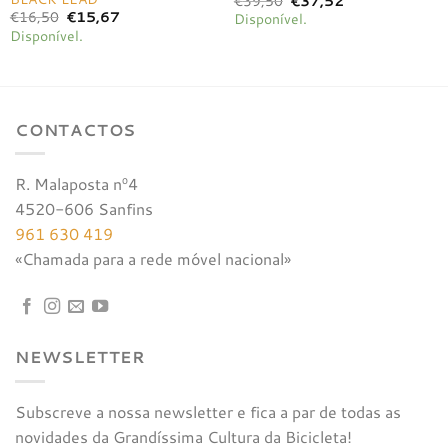
€
39,50
€
37,52
preço
preço
O
O
€
16,50
€
15,67
Disponível.
original
atual
preço
preço
Disponível.
era:
é:
original
atual
€39,50.
€37,52.
era:
é:
€16,50.
€15,67.
CONTACTOS
R. Malaposta nº4
4520-606 Sanfins
961 630 419
«Chamada para a rede móvel nacional»
NEWSLETTER
Subscreve a nossa newsletter e fica a par de todas as
novidades da Grandíssima Cultura da Bicicleta!