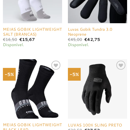
MEIAS GOBIK LIGHTWEIGHT
Luvas Gobik Tundra 3.0
SALT (BRANCAS)
Neoprene
O
O
O
O
€
16,50
€
15,67
€
45,00
€
42,75
preço
preço
preço
preço
Disponível.
Disponível.
original
atual
original
atual
era:
é:
era:
é:
€16,50.
€15,67.
€45,00.
€42,75.
-5%
-5%
Adicionar
Adicionar
à lista de
à lista de
desejos
desejos
MEIAS GOBIK LIGHTWEIGHT
LUVAS 100% SLING PRETO
BLACK LEAD
O
O