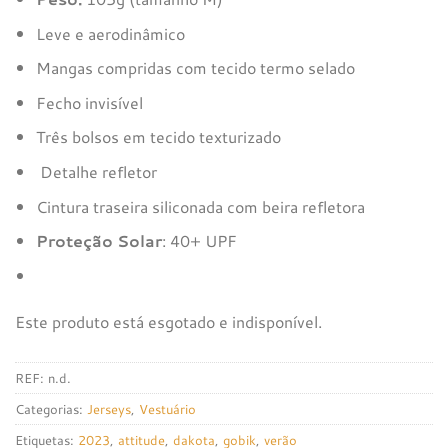
Leve e aerodinâmico
Mangas compridas com tecido termo selado
Fecho invisível
Três bolsos em tecido texturizado
Detalhe refletor
Cintura traseira siliconada com beira refletora
Proteção Solar
: 40+ UPF
Este produto está esgotado e indisponível.
REF:
n.d.
Categorias:
Jerseys
,
Vestuário
Etiquetas:
2023
,
attitude
,
dakota
,
gobik
,
verão