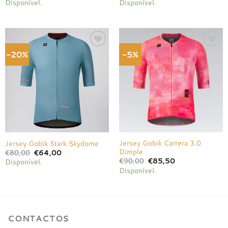
Disponível.
Disponível.
original
atual
original
atual
era:
é:
era:
é:
€85,00.
€68,00.
€85,00.
€80,75.
-20%
-5%
Adicionar
Adicionar
à lista de
à lista de
desejos
desejos
Jersey Gobik Carrera 3.0
Jersey Gobik Stark Skydome
Dimple
O
O
€
80,00
€
64,00
preço
preço
O
O
€
90,00
€
85,50
Disponível.
original
atual
preço
preço
Disponível.
era:
é:
original
atual
€80,00.
€64,00.
era:
é:
€90,00.
€85,50.
CONTACTOS