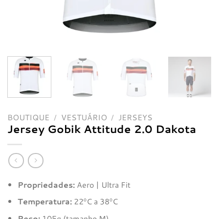
BOUTIQUE
/
VESTUÁRIO
/
JERSEYS
Jersey Gobik Attitude 2.0 Dakota
Propriedades:
Aero |
Ultra Fit
Temperatura:
22ºC a 38ºC
Peso:
105g (tamanho M)