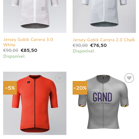
Jersey Gobik Carrera 3.0
Jersey Gobik Carrera 2.0 Chalk
White
O
O
€
90,00
€
76,50
preço
preço
O
O
€
90,00
€
85,50
Disponível.
original
atual
preço
preço
Disponível.
era:
é:
original
atual
€90,00.
€76,50.
era:
é:
€90,00.
€85,50.
-5%
-20%
Adicionar
Adicionar
à lista de
à lista de
desejos
desejos