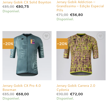
Jersey Gobik Addiction –
Jersey Gobik CX Solid Boynton
Grandíssima – Edição Especial
O
O
€
85,00
€
80,75
preço
preço
Pills
Disponível.
original
atual
O
O
€
71,00
€
56,80
era:
é:
preço
preço
€85,00.
€80,75.
Disponível.
original
atual
era:
é:
€71,00.
€56,80.
-20%
-20%
Adicionar
Adicionar
à lista de
à lista de
desejos
desejos
Jersey Gobik CX Pro 4.0
Jersey Gobik Carrera 2.0
Bowman
Cydonia
O
O
O
O
€
85,00
€
68,00
€
90,00
€
72,00
preço
preço
preço
preço
Disponível.
Disponível.
original
atual
original
atual
era:
é:
era:
é:
€85,00.
€68,00.
€90,00.
€72,00.