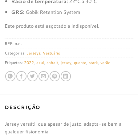
Rácio de temperatura:
22ºC a 30ºC
GRS:
Gobik Retention System
Este produto está esgotado e indisponível.
REF:
n.d.
Categorias:
Jerseys
,
Vestuário
Etiquetas:
2022
,
azul
,
cobalt
,
jersey
,
quente
,
stark
,
verão
DESCRIÇÃO
Jersey versátil que apesar de justo, adapta-se bem a
qualquer fisionomia.