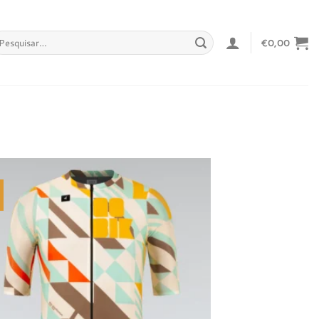
squisar
€
0,00
r:
Adicionar
à lista de
desejos