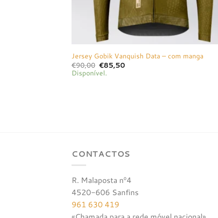
Jersey Gobik Vanquish Data – com manga
O
O
€
90,00
€
85,50
preço
preço
Disponível.
original
atual
era:
é:
€90,00.
€85,50.
CONTACTOS
R. Malaposta nº4
4520-606 Sanfins
961 630 419
«Chamada para a rede móvel nacional»