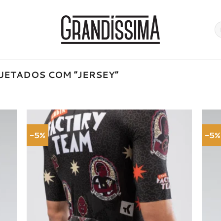
Pe
po
ETADOS COM “JERSEY”
-5%
-5%
onar
Adicionar
a de
à lista de
jos
desejos