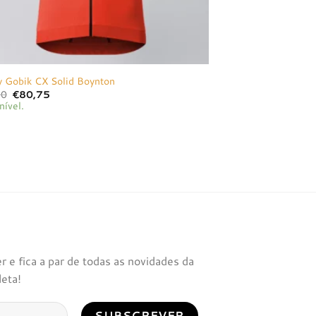
y Gobik CX Solid Boynton
O
O
00
€
80,75
preço
preço
nível.
original
atual
era:
é:
€85,00.
€80,75.
 e fica a par de todas as novidades da
leta!