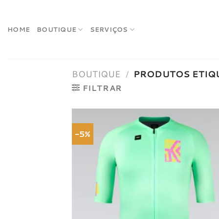
Skip
to
content
HOME
BOUTIQUE
SERVIÇOS
BOUTIQUE
/
PRODUTOS ETIQU
FILTRAR
-5%
Adici
à list
dese