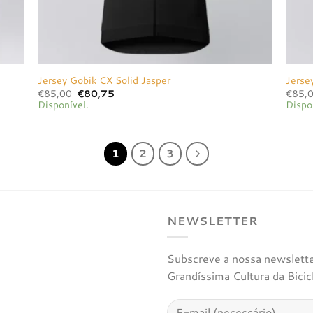
Jersey Gobik CX Solid Jasper
Jerse
O
O
€
85,00
€
80,75
€
85,
preço
preço
Disponível.
Dispo
original
atual
era:
é:
€85,00.
€80,75.
1
2
3
NEWSLETTER
Subscreve a nossa newsletter
Grandíssima Cultura da Bicic