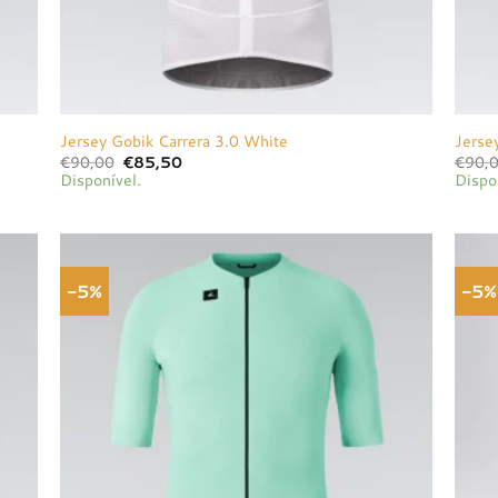
Jersey Gobik Carrera 3.0 White
Jerse
O
O
€
90,00
€
85,50
€
90,
preço
preço
Disponível.
Dispo
original
atual
era:
é:
€90,00.
€85,50.
-5%
-5%
onar
Adicionar
a de
à lista de
jos
desejos