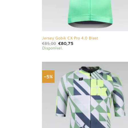
Jersey Gobik CX Pro 4.0 Blast
O
O
€
85,00
€
80,75
preço
preço
Disponível.
original
atual
era:
é:
€85,00.
€80,75.
-5%
Adici
à list
dese