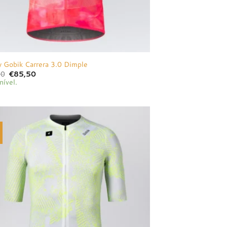
y Gobik Carrera 3.0 Dimple
O
O
00
€
85,50
preço
preço
nível.
original
atual
era:
é:
€90,00.
€85,50.
Adicionar
à lista de
desejos