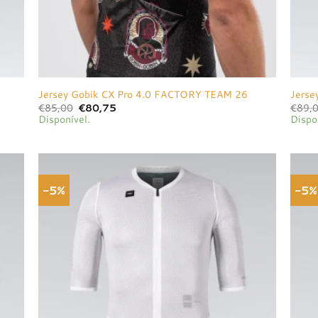
Jersey Gobik CX Pro 4.0 FACTORY TEAM 26
Jerse
O
O
€
85,00
€
80,75
€
89,
preço
preço
Disponível.
Dispo
original
atual
era:
é:
€85,00.
€80,75.
-5%
-5%
onar
Adicionar
a de
à lista de
jos
desejos