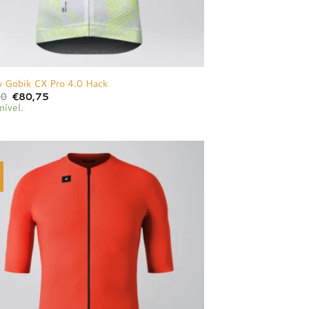
y Gobik CX Pro 4.0 Hack
O
O
00
€
80,75
preço
preço
nível.
original
atual
era:
é:
€85,00.
€80,75.
Adicionar
à lista de
desejos