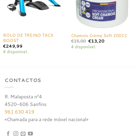
ROLO DE TREINO TACX
Chamois Creme Soft 200CC
BOOST
O
O
€
15,00
€
13,20
preço
preço
€
249,99
4 disponível.
original
atual
4 disponível.
era:
é:
€15,00.
€13,20.
CONTACTOS
R. Malaposta nº4
4520-606 Sanfins
961 630 419
«Chamada para a rede móvel nacional»