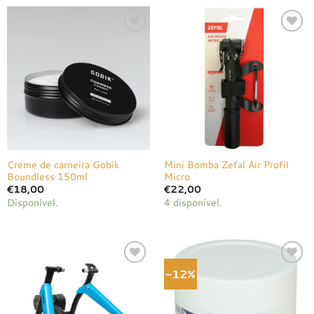
Adicionar
Adicionar
à lista de
à lista de
desejos
desejos
Creme de carneira Gobik
Mini Bomba Zefal Air Profil
Boundless 150ml
Micro
€
18,00
€
22,00
Disponível.
4 disponível.
-12%
Adicionar
Adicionar
à lista de
à lista de
desejos
desejos