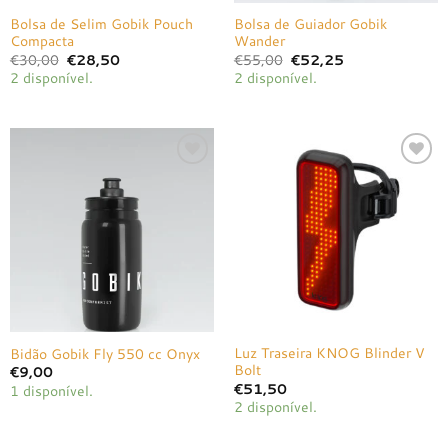
Bolsa de Selim Gobik Pouch
Bolsa de Guiador Gobik
Compacta
Wander
O
O
O
O
€
30,00
€
28,50
€
55,00
€
52,25
preço
preço
preço
preço
2 disponível.
2 disponível.
original
atual
original
atual
era:
é:
era:
é:
€30,00.
€28,50.
€55,00.
€52,25.
Adicionar
Adicionar
à lista de
à lista de
desejos
desejos
Luz Traseira KNOG Blinder V
Bidão Gobik Fly 550 cc Onyx
Bolt
€
9,00
€
51,50
1 disponível.
2 disponível.