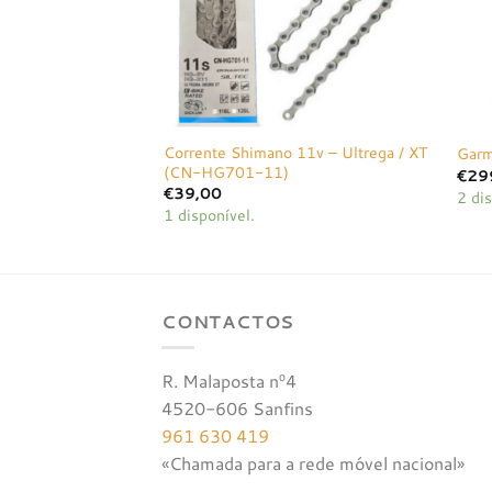
Corrente Shimano 11v – Ultrega / XT
Garm
(CN-HG701-11)
€
29
€
39,00
2 dis
1 disponível.
CONTACTOS
R. Malaposta nº4
4520-606 Sanfins
961 630 419
«Chamada para a rede móvel nacional»