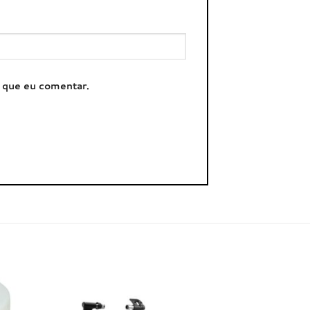
z que eu comentar.
onar
Adicionar