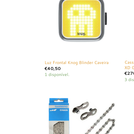
à lista de
desejos
Cass
Luz Frontal Knog Blinder Caveira
XD G
€
40,50
€
27
1 disponível.
3 dis
Adicionar
à lista de
desejos