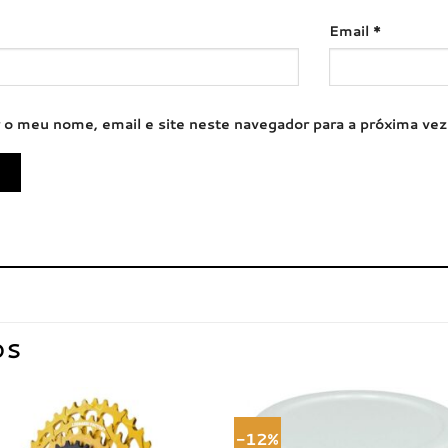
Email
*
 o meu nome, email e site neste navegador para a próxima ve
OS
-12%
Adicionar
Adici