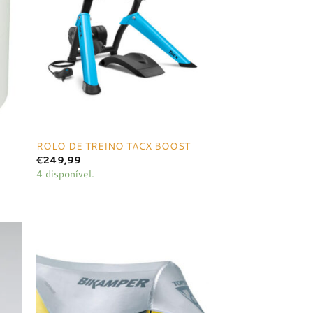
a de
à lista de
jos
desejos
ROLO DE TREINO TACX BOOST
€
249,99
4 disponível.
onar
Adicionar
a de
à lista de
jos
desejos