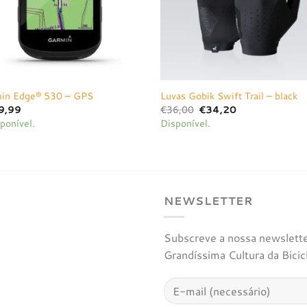
in Edge® 530 – GPS
Luvas Gobik Swift Trail – black
O
O
9,99
€
36,00
€
34,20
preço
preço
ponível.
Disponível.
original
atual
era:
é:
€36,00.
€34,20.
NEWSLETTER
Subscreve a nossa newsletter
Grandíssima Cultura da Bicic