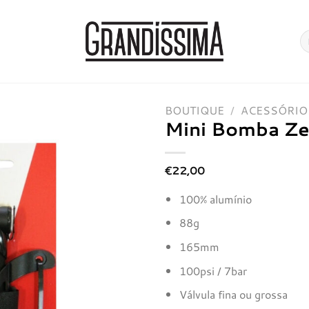
Pe
po
BOUTIQUE
/
ACESSÓRIO
Mini Bomba Zef
€
22,00
Adicionar
100% alumínio
à lista de
desejos
88g
165mm
100psi / 7bar
Válvula fina ou grossa