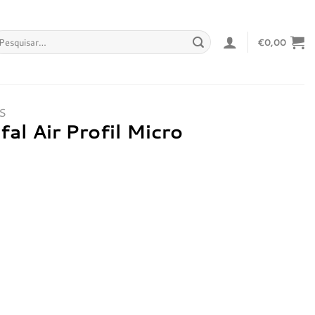
squisar
€
0,00
r:
S
al Air Profil Micro