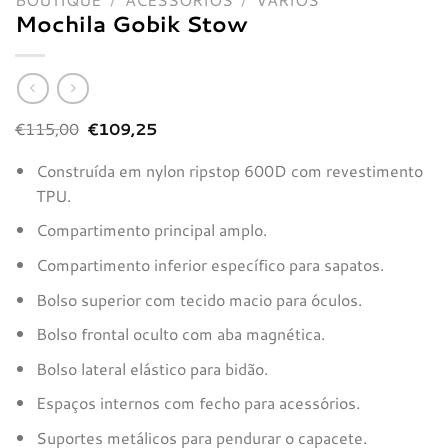
Mochila Gobik Stow
O
O
€
115,00
€
109,25
preço
preço
original
atual
Construída em nylon ripstop 600D com revestimento
era:
é:
€115,00.
€109,25.
TPU.
Compartimento principal amplo.
Compartimento inferior específico para sapatos.
Bolso superior com tecido macio para óculos.
Bolso frontal oculto com aba magnética.
Bolso lateral elástico para bidão.
Espaços internos com fecho para acessórios.
Suportes metálicos para pendurar o capacete.