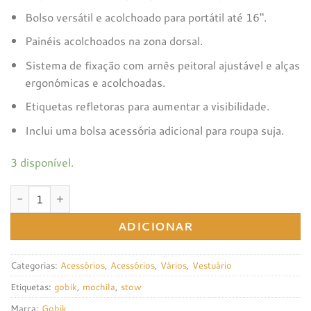
Bolso versátil e acolchoado para portátil até 16″.
Painéis acolchoados na zona dorsal.
Sistema de fixação com arnês peitoral ajustável e alças
ergonómicas e acolchoadas.
Etiquetas refletoras para aumentar a visibilidade.
Inclui uma bolsa acessória adicional para roupa suja.
3 disponível.
Quantidade de Mochila Gobik Stow
ADICIONAR
Categorias:
Acessórios
,
Acessórios
,
Vários
,
Vestuário
Etiquetas:
gobik
,
mochila
,
stow
Marca:
Gobik