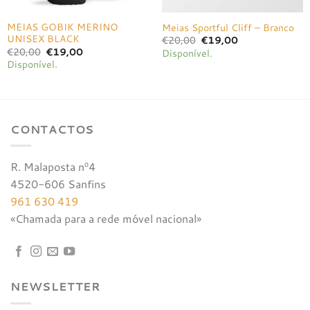
MEIAS GOBIK MERINO
Meias Sportful Cliff – Branco
UNISEX BLACK
O
O
€
20,00
€
19,00
preço
preço
O
O
€
20,00
€
19,00
Disponível.
original
atual
preço
preço
Disponível.
era:
é:
original
atual
€20,00.
€19,00.
era:
é:
€20,00.
€19,00.
CONTACTOS
R. Malaposta nº4
4520-606 Sanfins
961 630 419
«Chamada para a rede móvel nacional»
NEWSLETTER