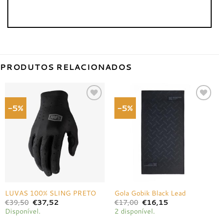
PRODUTOS RELACIONADOS
-5%
-5%
Adicionar
Adicionar
à lista de
à lista de
desejos
desejos
LUVAS 100% SLING PRETO
Gola Gobik Black Lead
O
O
O
O
€
39,50
€
37,52
€
17,00
€
16,15
preço
preço
preço
preço
Disponível.
2 disponível.
original
atual
original
atual