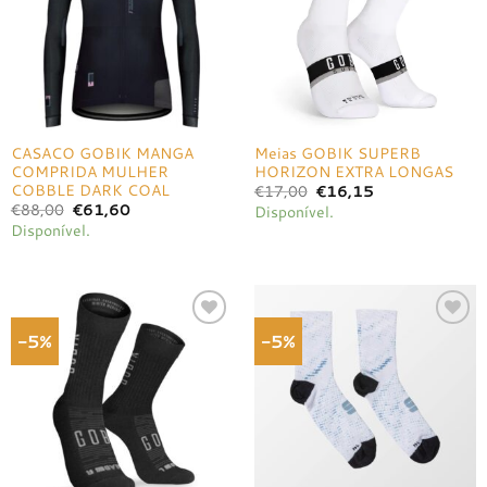
CASACO GOBIK MANGA
Meias GOBIK SUPERB
COMPRIDA MULHER
HORIZON EXTRA LONGAS
COBBLE DARK COAL
O
O
€
17,00
€
16,15
preço
preço
O
O
€
88,00
€
61,60
Disponível.
original
atual
preço
preço
Disponível.
era:
é:
original
atual
€17,00.
€16,15.
era:
é:
€88,00.
€61,60.
-5%
-5%
Adicionar
Adicionar
à lista de
à lista de
desejos
desejos