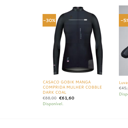
-30%
-5
Adicionar
à lista de
desejos
CASACO GOBIK MANGA
Luva
COMPRIDA MULHER COBBLE
€
45
DARK COAL
Disp
O
O
€
88,00
€
61,60
preço
preço
Disponível.
original
atual
era:
é:
€88,00.
€61,60.