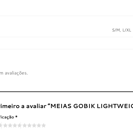
S/M, L/XL
m avaliações.
primeiro a avaliar “MEIAS GOBIK LIGHTW
ficação
*