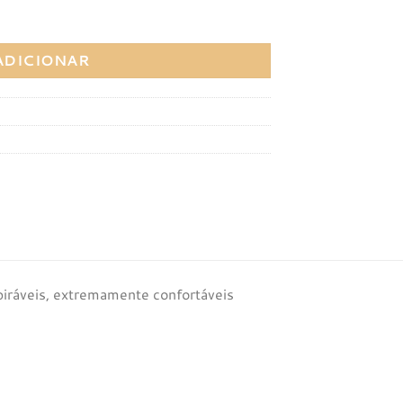
IK LIGHTWEIGHT BLACK LEAD
ADICIONAR
espiráveis, extremamente confortáveis