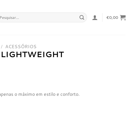
squisar
€
0,00
r:
/
ACESSÓRIOS
 LIGHTWEIGHT
apenas o máximo em estilo e conforto.