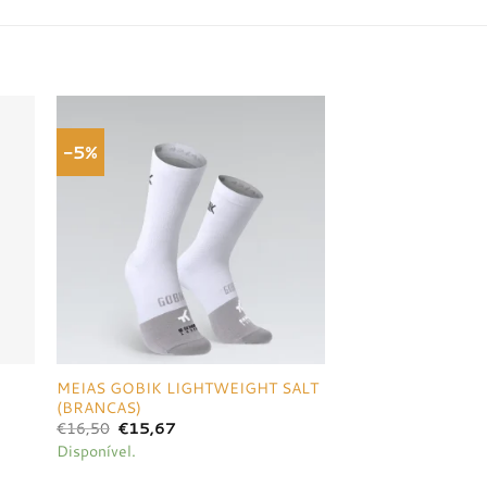
-5%
onar
Adicionar
a de
à lista de
jos
desejos
MEIAS GOBIK LIGHTWEIGHT SALT
(BRANCAS)
O
O
€
16,50
€
15,67
preço
preço
Disponível.
original
atual
era:
é: