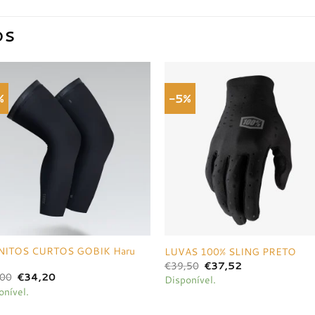
OS
%
-5%
Adicionar
Adici
à lista de
à list
desejos
dese
NITOS CURTOS GOBIK Haru
LUVAS 100% SLING PRETO
O
O
€
39,50
€
37,52
preço
preço
O
O
,00
€
34,20
Disponível.
original
atual
preço
preço
onível.
era:
é:
original
atual
€39,50.
€37,52.
era:
é: