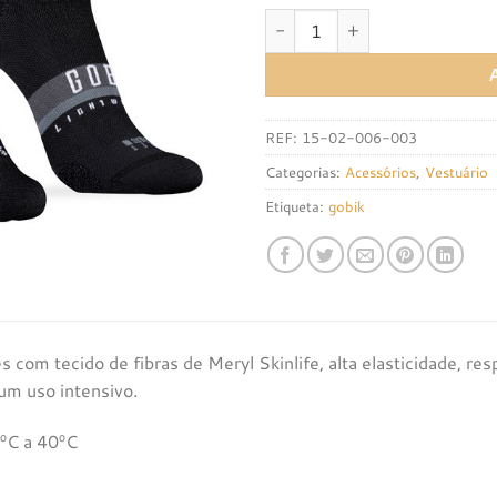
Quantidade de MEIAS GOB
REF:
15-02-006-003
Categorias:
Acessórios
,
Vestuário
Etiqueta:
gobik
s com tecido de fibras de Meryl Skinlife, alta elasticidade, r
m uso intensivo.
ºC a 40ºC