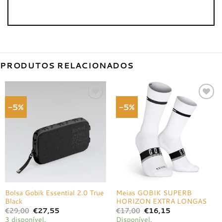
PRODUTOS RELACIONADOS
-5%
-5%
Adicionar
Adicionar
à lista de
à lista de
desejos
desejos
Bolsa Gobik Essential 2.0 True
Meias GOBIK SUPERB
Black
HORIZON EXTRA LONGAS
O
O
O
O
€
29,00
€
27,55
€
17,00
€
16,15
preço
preço
preço
preço
3 disponível.
Disponível.