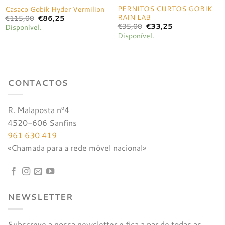
PERNITOS CURTOS GOBIK
Casaco Gobik Hyder Vermilion
RAIN LAB
O
O
€
115,00
€
86,25
preço
preço
O
O
€
35,00
€
33,25
Disponível.
original
atual
preço
preço
Disponível.
era:
é:
original
atual
€115,00.
€86,25.
era:
é:
€35,00.
€33,25.
CONTACTOS
R. Malaposta nº4
4520-606 Sanfins
961 630 419
«Chamada para a rede móvel nacional»
NEWSLETTER
Subscreve a nossa newsletter e fica a par de todas as