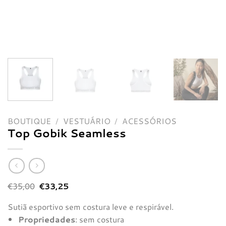
BOUTIQUE
/
VESTUÁRIO
/
ACESSÓRIOS
Top Gobik Seamless
O
O
€
35,00
€
33,25
preço
preço
original
atual
Sutiã esportivo sem costura leve e respirável.
era:
é:
€35,00.
€33,25.
Propriedades
: sem costura