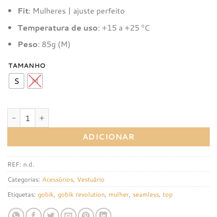
Fit
: Mulheres | ajuste perfeito
Temperatura de uso
: +15 a +25 ºC
Peso
: 85g (M)
TAMANHO
S
M
Quantidade de Top Gobik Seamless
ADICIONAR
REF:
n.d.
Categorias:
Acessórios
,
Vestuário
Etiquetas:
gobik
,
gobik revolution
,
mulher
,
seamless
,
top