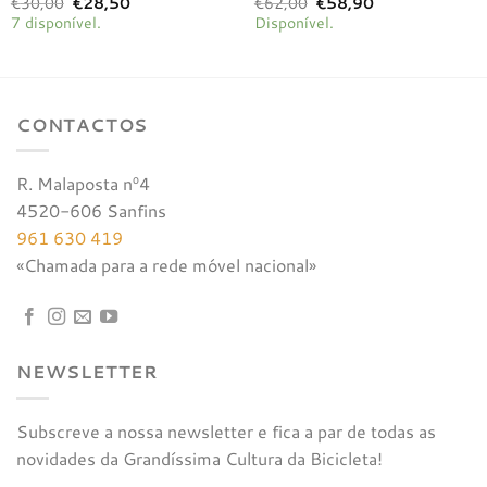
O
O
O
O
€
30,00
€
28,50
€
62,00
€
58,90
preço
preço
preço
preço
7 disponível.
Disponível.
original
atual
original
atual
era:
é:
era:
é:
€30,00.
€28,50.
€62,00.
€58,90.
CONTACTOS
R. Malaposta nº4
4520-606 Sanfins
961 630 419
«Chamada para a rede móvel nacional»
NEWSLETTER
Subscreve a nossa newsletter e fica a par de todas as
novidades da Grandíssima Cultura da Bicicleta!