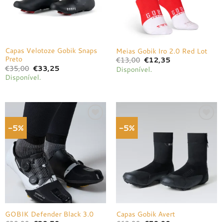
Capas Velotoze Gobik Snaps
Meias Gobik Iro 2.0 Red Lot
Preto
O
O
€
13,00
€
12,35
preço
preço
O
O
€
35,00
€
33,25
Disponível.
original
atual
preço
preço
Disponível.
era:
é:
original
atual
€13,00.
€12,35.
era:
é:
€35,00.
€33,25.
-5%
-5%
Adicionar
Adicionar
à lista de
à lista de
desejos
desejos
GOBIK Defender Black 3.0
Capas Gobik Avert