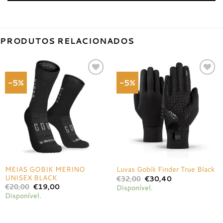
PRODUTOS RELACIONADOS
-5%
-5%
Adicionar
Adicionar
à lista de
à lista de
desejos
desejos
MEIAS GOBIK MERINO
Luvas Gobik Finder True Black
UNISEX BLACK
O
O
€
32,00
€
30,40
preço
preço
O
O
€
20,00
€
19,00
Disponível.
original
atual
preço
preço
Disponível.
era:
é:
original
atual
€32,00.
€30,40.
era:
é:
€20,00.
€19,00.