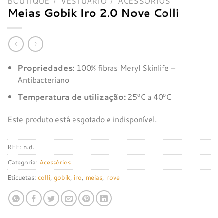
BOUTIQUE
/
VESTUÁRIO
/
ACESSÓRIOS
Meias Gobik Iro 2.0 Nove Colli
Propriedades:
100% fibras Meryl Skinlife –
Antibacteriano
Temperatura de utilização:
25ºC a 40ºC
Este produto está esgotado e indisponível.
REF:
n.d.
Categoria:
Acessórios
Etiquetas:
colli
,
gobik
,
iro
,
meias
,
nove