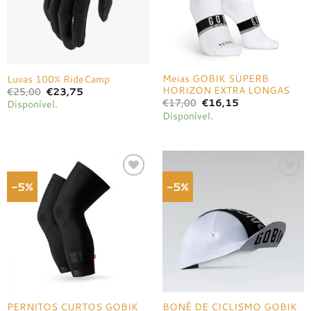
Meias GOBIK SUPERB
Luvas 100% RideCamp
HORIZON EXTRA LONGAS
O
O
€
25,00
€
23,75
preço
preço
O
O
€
17,00
€
16,15
Disponível.
original
atual
preço
preço
Disponível.
era:
é:
original
atual
€25,00.
€23,75.
era:
é:
€17,00.
€16,15.
-5%
-5%
Adicionar
Adicionar
à lista de
à lista de
desejos
desejos
PERNITOS CURTOS GOBIK
BONÉ DE CICLISMO GOBIK