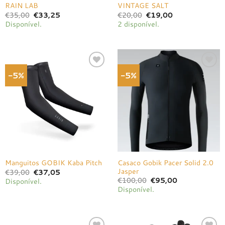
RAIN LAB
VINTAGE SALT
O
O
O
O
€
35,00
€
33,25
€
20,00
€
19,00
preço
preço
preço
preço
Disponível.
2 disponível.
original
atual
original
atual
era:
é:
era:
é:
€35,00.
€33,25.
€20,00.
€19,00.
-5%
-5%
Adicionar
Adicionar
à lista de
à lista de
desejos
desejos
Casaco Gobik Pacer Solid 2.0
Manguitos GOBIK Kaba Pitch
Jasper
O
O
€
39,00
€
37,05
preço
preço
O
O
€
100,00
€
95,00
Disponível.
original
atual
preço
preço
Disponível.
era:
é:
original
atual
€39,00.
€37,05.
era:
é:
€100,00.
€95,00.