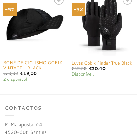
-5%
-5%
Adicionar
Adicionar
à lista de
à lista de
desejos
desejos
BONÉ DE CICLISMO GOBIK
Luvas Gobik Finder True Black
VINTAGE – BLACK
O
O
€
32,00
€
30,40
preço
preço
O
O
€
20,00
€
19,00
Disponível.
original
atual
preço
preço
2 disponível.
era:
é:
original
atual
€32,00.
€30,40.
era:
é:
€20,00.
€19,00.
CONTACTOS
R. Malaposta nº4
4520-606 Sanfins