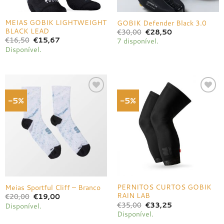
MEIAS GOBIK LIGHTWEIGHT
GOBIK Defender Black 3.0
BLACK LEAD
O
O
€
30,00
€
28,50
preço
preço
O
O
€
16,50
€
15,67
7 disponível.
original
atual
preço
preço
Disponível.
era:
é:
original
atual
€30,00.
€28,50.
era:
é:
€16,50.
€15,67.
-5%
-5%
Adicionar
Adicionar
à lista de
à lista de
desejos
desejos
PERNITOS CURTOS GOBIK
Meias Sportful Cliff – Branco
RAIN LAB
O
O
€
20,00
€
19,00
preço
preço
O
O
€
35,00
€
33,25
Disponível.
original
atual
preço
preço
Disponível.
era:
é:
original
atual
€20,00.
€19,00.
era:
é: