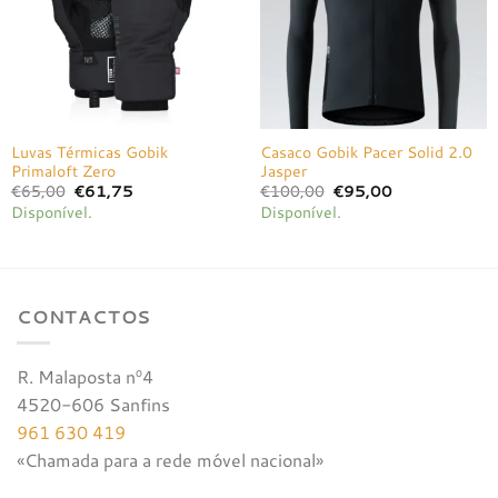
Luvas Térmicas Gobik
Casaco Gobik Pacer Solid 2.0
Primaloft Zero
Jasper
O
O
O
O
€
65,00
€
61,75
€
100,00
€
95,00
preço
preço
preço
preço
Disponível.
Disponível.
original
atual
original
atual
era:
é:
era:
é:
€65,00.
€61,75.
€100,00.
€95,00.
CONTACTOS
R. Malaposta nº4
4520-606 Sanfins
961 630 419
«Chamada para a rede móvel nacional»