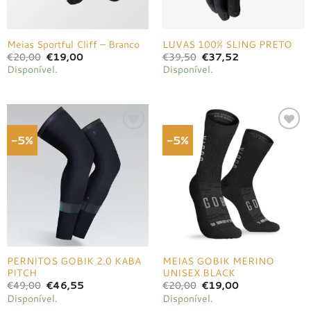
Meias Sportful Cliff – Branco
LUVAS 100% SLING PRETO
O
O
O
O
€
20,00
€
19,00
€
39,50
€
37,52
preço
preço
preço
preço
Disponível.
Disponível.
original
atual
original
atual
era:
é:
era:
é:
€20,00.
€19,00.
€39,50.
€37,52.
-5%
-5%
Adicionar
Adicionar
à lista de
à lista de
desejos
desejos
PERNITOS GOBIK 2.0 KABA
MEIAS GOBIK MERINO
PITCH
UNISEX BLACK
O
O
O
O
€
49,00
€
46,55
€
20,00
€
19,00
preço
preço
preço
preço
Disponível.
Disponível.
original
atual
original
atual