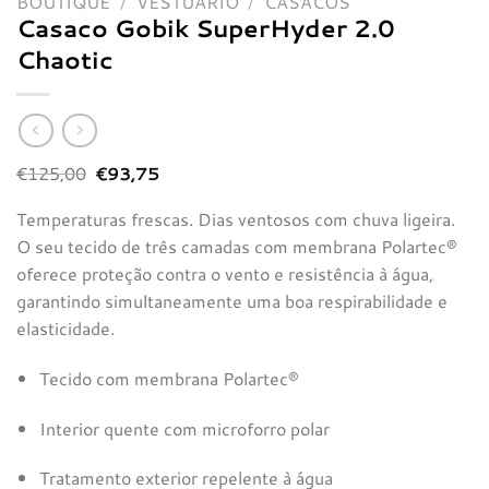
BOUTIQUE
/
VESTUÁRIO
/
CASACOS
Casaco Gobik SuperHyder 2.0
Chaotic
O
O
€
125,00
€
93,75
preço
preço
original
atual
Temperaturas frescas. Dias ventosos com chuva ligeira.
era:
é:
€125,00.
€93,75.
O seu tecido de três camadas com membrana Polartec®
oferece proteção contra o vento e resistência à água,
garantindo simultaneamente uma boa respirabilidade e
elasticidade.
Tecido com membrana Polartec®
Interior quente com microforro polar
Tratamento exterior repelente à água