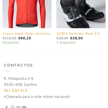
Casaco Gobik Hyder Vermilion
GOBIK Defender Black 3.0
O
O
O
O
€
115,00
€
86,25
€
30,00
€
28,50
preço
preço
preço
preço
Disponível.
7 disponível.
original
atual
original
atual
era:
é:
era:
é:
€115,00.
€86,25.
€30,00.
€28,50.
CONTACTOS
R. Malaposta nº4
4520-606 Sanfins
961 630 419
«Chamada para a rede móvel nacional»