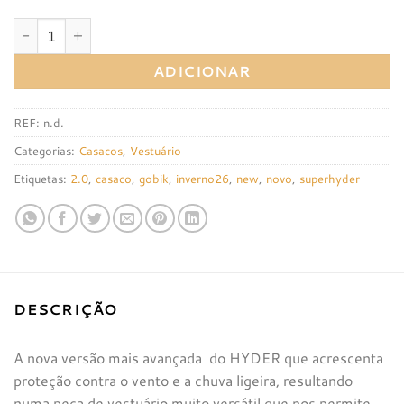
Quantidade de Casaco Gobik SuperHyder 2.0 Chaotic
ADICIONAR
REF:
n.d.
Categorias:
Casacos
,
Vestuário
Etiquetas:
2.0
,
casaco
,
gobik
,
inverno26
,
new
,
novo
,
superhyder
DESCRIÇÃO
A nova v
ersão mais avançada do HYDER que acrescenta
proteção contra o vento e a chuva ligeira, resultando
numa peça de vestuário muito versátil que nos permite