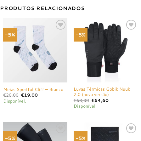
PRODUTOS RELACIONADOS
-5%
-5%
Adicionar
Adicionar
à lista de
à lista de
desejos
desejos
Luvas Térmicas Gobik Nuuk
Meias Sportful Cliff – Branco
2.0 (nova versão)
O
O
€
20,00
€
19,00
preço
preço
O
O
€
68,00
€
64,60
Disponível.
original
atual
preço
preço
Disponível.
era:
é:
original
atual
€20,00.
€19,00.
era:
é:
€68,00.
€64,60.
-5%
-5%
Adicionar
Adicionar