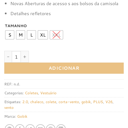
Novas Aberturas de acesso s aos bolsos da camisola
Detalhes refletores
TAMANHO
S
M
L
XL
XXL
Quantidade de Colete Gobik Plus 2.0 Blackcurrant
ADICIONAR
REF:
n.d.
Categorias:
Coletes
,
Vestuário
Etiquetas:
2.0
,
chaleco
,
colete
,
corta-vento
,
gobik
,
PLUS
,
V26
,
vento
Marca:
Gobik