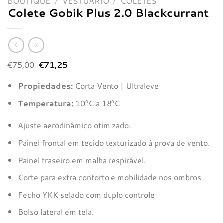
BOUTIQUE
/
VESTUÁRIO
/
COLETES
Colete Gobik Plus 2.0 Blackcurrant
O
O
€
75,00
€
71,25
preço
preço
original
atual
Propiedades:
Corta Vento | Ultraleve
era:
é:
€75,00.
€71,25.
Temperatura:
10ºC a 18ºC
Ajuste aerodinâmico otimizado.
Painel frontal em tecido texturizado à prova de vento.
Painel traseiro em malha respirável.
Corte para extra conforto e mobilidade nos ombros
Fecho YKK selado com duplo controle
Bolso lateral em tela.