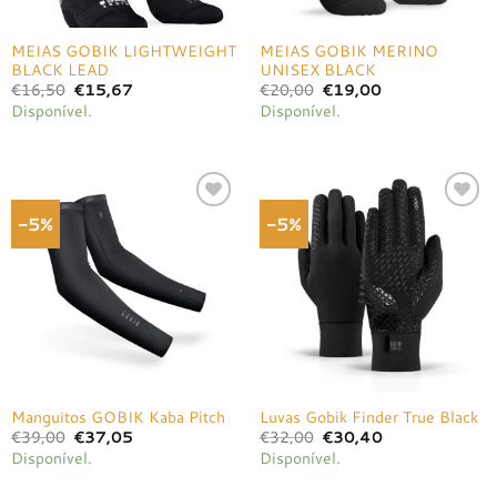
MEIAS GOBIK LIGHTWEIGHT
MEIAS GOBIK MERINO
BLACK LEAD
UNISEX BLACK
O
O
O
O
€
16,50
€
15,67
€
20,00
€
19,00
preço
preço
preço
preço
Disponível.
Disponível.
original
atual
original
atual
era:
é:
era:
é:
€16,50.
€15,67.
€20,00.
€19,00.
-5%
-5%
Adicionar
Adicionar
à lista de
à lista de
desejos
desejos
Manguitos GOBIK Kaba Pitch
Luvas Gobik Finder True Black
O
O
O
O
€
39,00
€
37,05
€
32,00
€
30,40
preço
preço
preço
preço
Disponível.
Disponível.
original
atual
original
atual
era:
é:
era:
é:
€39,00.
€37,05.
€32,00.
€30,40.