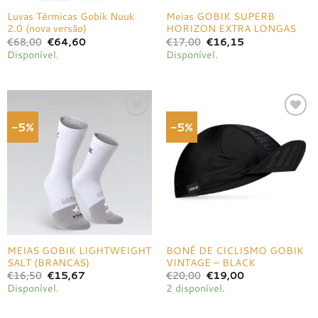
Luvas Térmicas Gobik Nuuk
Meias GOBIK SUPERB
2.0 (nova versão)
HORIZON EXTRA LONGAS
O
O
O
O
€
68,00
€
64,60
€
17,00
€
16,15
preço
preço
preço
preço
Disponível.
Disponível.
original
atual
original
atual
era:
é:
era:
é:
€68,00.
€64,60.
€17,00.
€16,15.
-5%
-5%
Adicionar
Adicionar
à lista de
à lista de
desejos
desejos
MEIAS GOBIK LIGHTWEIGHT
BONÉ DE CICLISMO GOBIK
SALT (BRANCAS)
VINTAGE – BLACK
O
O
O
O
€
16,50
€
15,67
€
20,00
€
19,00
preço
preço
preço
preço
Disponível.
2 disponível.
original
atual
original
atual
era:
é:
era:
é:
€16,50.
€15,67.
€20,00.
€19,00.