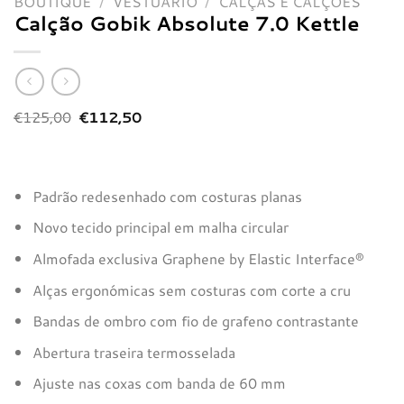
BOUTIQUE
/
VESTUÁRIO
/
CALÇAS E CALÇÕES
Calção Gobik Absolute 7.0 Kettle
O
O
€
125,00
€
112,50
preço
preço
original
atual
era:
é:
€125,00.
€112,50.
Padrão redesenhado com costuras planas
Novo tecido principal em malha circular
Almofada exclusiva Graphene by Elastic Interface®
Alças ergonómicas sem costuras com corte a cru
Bandas de ombro com fio de grafeno contrastante
Abertura traseira termosselada
Ajuste nas coxas com banda de 60 mm