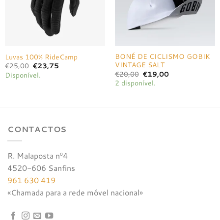
BONÉ DE CICLISMO GOBIK
Luvas 100% RideCamp
VINTAGE SALT
O
O
€
25,00
€
23,75
preço
preço
O
O
€
20,00
€
19,00
Disponível.
original
atual
preço
preço
2 disponível.
era:
é:
original
atual
€25,00.
€23,75.
era:
é:
€20,00.
€19,00.
CONTACTOS
R. Malaposta nº4
4520-606 Sanfins
961 630 419
«Chamada para a rede móvel nacional»