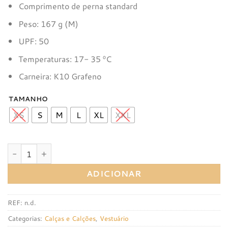
Comprimento de perna standard
Peso: 167 g (M)
UPF: 50
Temperaturas: 17- 35 ºC
Carneira: K10 Grafeno
TAMANHO
XS
S
M
L
XL
XXL
Quantidade de Calção Gobik Absolute 7.0 Kettle
ADICIONAR
REF:
n.d.
Categorias:
Calças e Calções
,
Vestuário