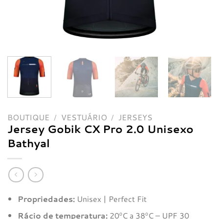
BOUTIQUE
/
VESTUÁRIO
/
JERSEYS
Jersey Gobik CX Pro 2.0 Unisexo
Bathyal
Propriedades:
Unisex | Perfect Fit
Rácio de temperatura:
20ºC a 38ºC – UPF 30