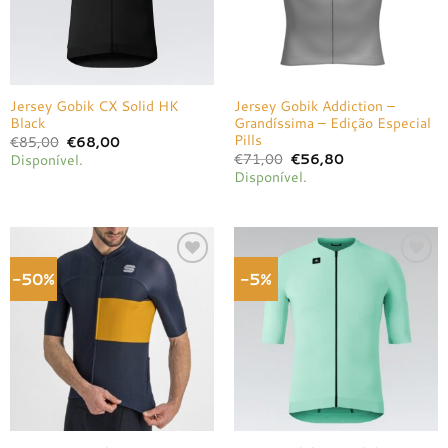
Jersey Gobik CX Solid HK
Jersey Gobik Addiction –
Black
Grandíssima – Edição Especial
Pills
O
O
€
85,00
€
68,00
preço
preço
O
O
€
71,00
€
56,80
Disponível.
original
atual
preço
preço
Disponível.
era:
é:
original
atual
€85,00.
€68,00.
era:
é:
€71,00.
€56,80.
-50%
-5%
Adicionar
Adicionar
à lista de
à lista de
desejos
desejos