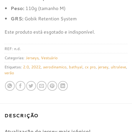
Peso:
110g (tamanho M)
GRS:
Gobik Retention System
Este produto está esgotado e indisponível.
REF:
n.d.
Categorias:
Jerseys
,
Vestuário
Etiquetas:
2.0
,
2022
,
aerodinamico
,
bathyal
,
cx pro
,
jersey
,
ultraleve
,
verão
DESCRIÇÃO
Atualização do jersey mais icónico!