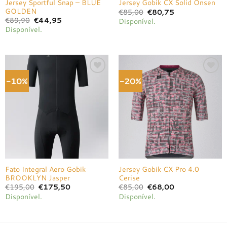
Jersey Sportful Snap – BLUE
Jersey Gobik CX Solid Onsen
GOLDEN
O
O
€
85,00
€
80,75
preço
preço
O
O
€
89,90
€
44,95
Disponível.
original
atual
preço
preço
Disponível.
era:
é:
original
atual
€85,00.
€80,75.
era:
é:
€89,90.
€44,95.
-10%
-20%
Adicionar
Adicionar
à lista de
à lista de
desejos
desejos
Fato Integral Aero Gobik
Jersey Gobik CX Pro 4.0
BROOKLYN Jasper
Cerise
O
O
O
O
€
195,00
€
175,50
€
85,00
€
68,00
preço
preço
preço
preço
Disponível.
Disponível.
original
atual
original
atual
era:
é:
era:
é:
€195,00.
€175,50.
€85,00.
€68,00.