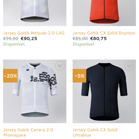
Jersey Gobik Attitude 2.0 LAG
Jersey Gobik CX Solid Boynton
O
O
O
O
€
95,00
€
90,25
€
85,00
€
80,75
preço
preço
preço
preço
Disponível.
Disponível.
original
atual
original
atual
era:
é:
era:
é:
€95,00.
€90,25.
€85,00.
€80,75.
-20%
-5%
Adicionar
Adicionar
à lista de
à lista de
desejos
desejos
Jersey Gobik Carrera 2.0
Jersey Gobik CX Solid
Monospace
Ultrablue