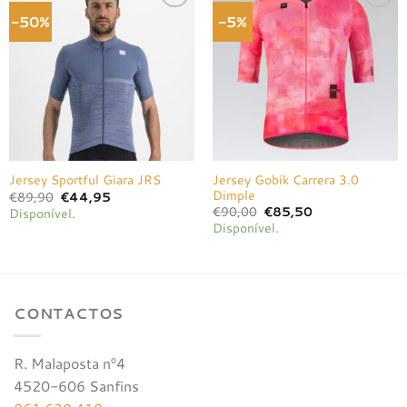
-50%
-5%
Adicionar
Adicionar
à lista de
à lista de
desejos
desejos
Jersey Gobik Carrera 3.0
Jersey Sportful Giara JRS
Dimple
O
O
€
89,90
€
44,95
preço
preço
O
O
€
90,00
€
85,50
Disponível.
original
atual
preço
preço
Disponível.
era:
é:
original
atual
€89,90.
€44,95.
era:
é:
€90,00.
€85,50.
CONTACTOS
R. Malaposta nº4
4520-606 Sanfins