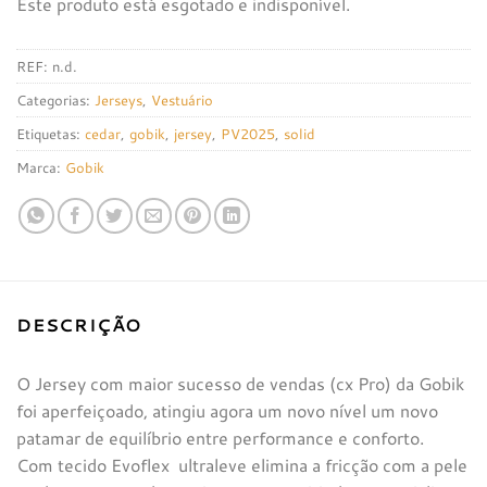
Este produto está esgotado e indisponível.
REF:
n.d.
Categorias:
Jerseys
,
Vestuário
Etiquetas:
cedar
,
gobik
,
jersey
,
PV2025
,
solid
Marca:
Gobik
DESCRIÇÃO
O Jersey com maior sucesso de vendas (cx Pro) da Gobik
foi aperfeiçoado, atingiu agora um novo nível um novo
patamar de equilíbrio entre performance e conforto.
Com tecido Evoflex ultraleve elimina a fricção com a pele