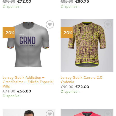
O
O
O
O
€
90,00
€
72,00
€
85,00
€
80,75
preço
preço
preço
preço
Disponível.
Disponível.
original
atual
original
atual
era:
é:
era:
é:
€90,00.
€72,00.
€85,00.
€80,75.
-20%
-20%
Adicionar
Adicionar
à lista de
à lista de
desejos
desejos
Jersey Gobik Addiction –
Jersey Gobik Carrera 2.0
Grandíssima – Edição Especial
Cydonia
Pills
O
O
€
90,00
€
72,00
preço
preço
O
O
€
71,00
€
56,80
Disponível.
original
atual
preço
preço
Disponível.
era:
é:
original
atual
€90,00.
€72,00.
era:
é:
€71,00.
€56,80.