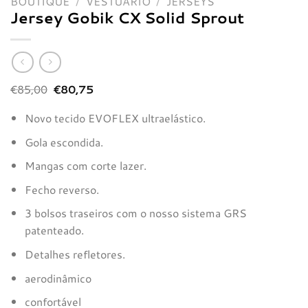
BOUTIQUE
/
VESTUÁRIO
/
JERSEYS
Jersey Gobik CX Solid Sprout
O
O
€
85,00
€
80,75
preço
preço
original
atual
Novo tecido EVOFLEX ultraelástico.
era:
é:
€85,00.
€80,75.
Gola escondida.
Mangas com corte lazer.
Fecho reverso.
3 bolsos traseiros com o nosso sistema GRS
patenteado.
Detalhes refletores.
aerodinâmico
confortável