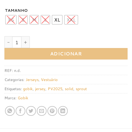
TAMANHO
XS
S
M
L
XL
XXL
Quantidade de Jersey Gobik CX Solid Sprout
ADICIONAR
REF:
n.d.
Categorias:
Jerseys
,
Vestuário
Etiquetas:
gobik
,
jersey
,
PV2025
,
solid
,
sprout
Marca:
Gobik