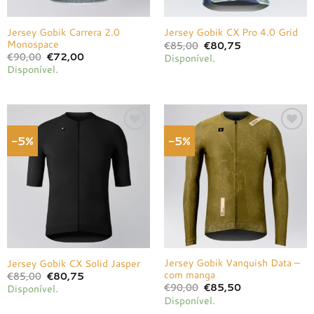
Jersey Gobik Carrera 2.0
Jersey Gobik CX Pro 4.0 Grid
Monospace
O
O
€
85,00
€
80,75
preço
preço
O
O
€
90,00
€
72,00
Disponível.
original
atual
preço
preço
Disponível.
era:
é:
original
atual
€85,00.
€80,75.
era:
é:
€90,00.
€72,00.
-5%
-5%
Adicionar
Adicionar
à lista de
à lista de
desejos
desejos
Jersey Gobik Vanquish Data –
Jersey Gobik CX Solid Jasper
com manga
O
O
€
85,00
€
80,75
preço
preço
O
O
€
90,00
€
85,50
Disponível.
original
atual
preço
preço
Disponível.
era:
é:
original
atual
€85,00.
€80,75.
era:
é: