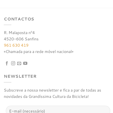
€90,00.
€85,50.
CONTACTOS
R. Malaposta nº4
4520-606 Sanfins
961 630 419
«Chamada para a rede móvel nacional»
NEWSLETTER
Subscreve a nossa newsletter e fica a par de todas as
novidades da Grandíssima Cultura da Bicicleta!