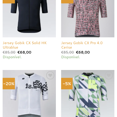
à lista de
à lista de
desejos
desejos
Jersey Gobik CX Solid HK
Jersey Gobik CX Pro 4.0
Ultrablue
Cerise
O
O
O
O
€
85,00
€
68,00
€
85,00
€
68,00
preço
preço
preço
preço
Disponível.
Disponível.
original
atual
original
atual
era:
é:
era:
é:
€85,00.
€68,00.
€85,00.
€68,00.
-20%
-5%
Adicionar
Adicionar
à lista de
à lista de
desejos
desejos