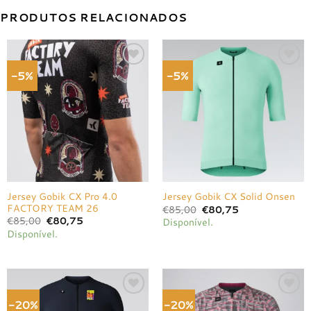
PRODUTOS RELACIONADOS
-5%
-5%
Adicionar
Adicionar
à lista de
à lista de
desejos
desejos
Jersey Gobik CX Pro 4.0
Jersey Gobik CX Solid Onsen
FACTORY TEAM 26
O
O
€
85,00
€
80,75
preço
preço
O
O
€
85,00
€
80,75
Disponível.
original
atual
preço
preço
Disponível.
era:
é:
original
atual
€85,00.
€80,75.
era:
é:
€85,00.
€80,75.
-20%
-20%
Adicionar
Adicionar