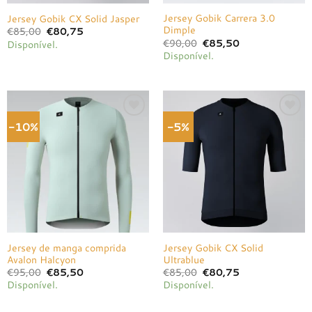
Jersey Gobik Carrera 3.0
Jersey Gobik CX Solid Jasper
Dimple
O
O
€
85,00
€
80,75
preço
preço
O
O
€
90,00
€
85,50
Disponível.
original
atual
preço
preço
Disponível.
era:
é:
original
atual
€85,00.
€80,75.
era:
é:
€90,00.
€85,50.
-10%
-5%
Adicionar
Adicionar
à lista de
à lista de
desejos
desejos
Jersey de manga comprida
Jersey Gobik CX Solid
Avalon Halcyon
Ultrablue
O
O
O
O
€
95,00
€
85,50
€
85,00
€
80,75
preço
preço
preço
preço
Disponível.
Disponível.
original
atual
original
atual
era:
é:
era:
é:
€95,00.
€85,50.
€85,00.
€80,75.