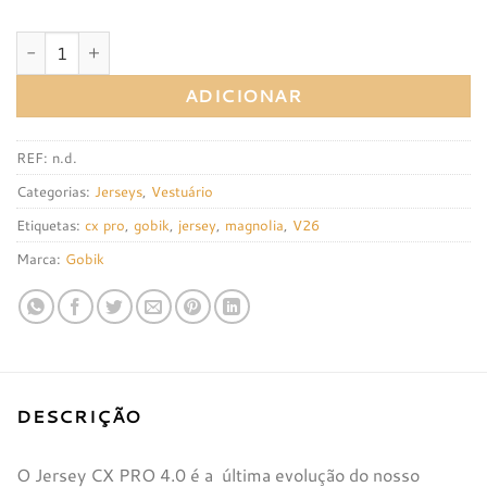
Quantidade de Jersey Gobik CX Pro 4.0 Magnolia
ADICIONAR
REF:
n.d.
Categorias:
Jerseys
,
Vestuário
Etiquetas:
cx pro
,
gobik
,
jersey
,
magnolia
,
V26
Marca:
Gobik
DESCRIÇÃO
O Jersey CX PRO 4.0 é a última evolução do nosso