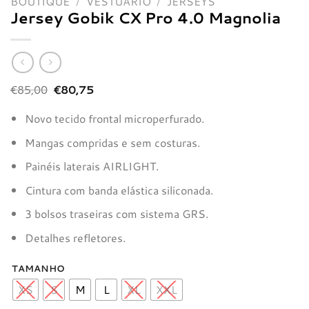
BOUTIQUE
/
VESTUÁRIO
/
JERSEYS
Jersey Gobik CX Pro 4.0 Magnolia
O
O
€
85,00
€
80,75
preço
preço
original
atual
Novo tecido frontal microperfurado.
era:
é:
€85,00.
€80,75.
Mangas compridas e sem costuras.
Painéis laterais AIRLIGHT.
Cintura com banda elástica siliconada.
3 bolsos traseiras com sistema GRS.
Detalhes refletores.
TAMANHO
XS
S
M
L
XL
XXL