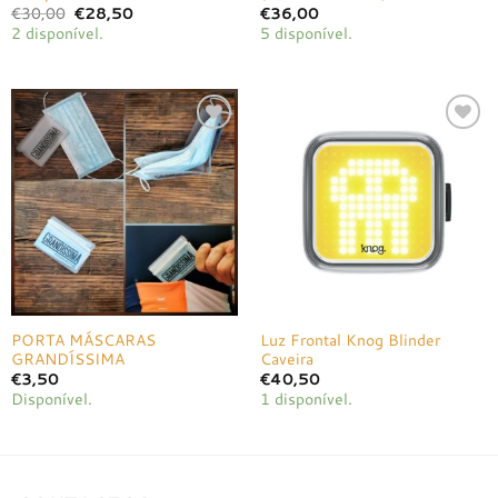
O
O
€
30,00
€
28,50
€
36,00
preço
preço
2 disponível.
5 disponível.
original
atual
era:
é:
€30,00.
€28,50.
Adicionar
Adicionar
à lista de
à lista de
desejos
desejos
PORTA MÁSCARAS
Luz Frontal Knog Blinder
GRANDÍSSIMA
Caveira
€
3,50
€
40,50
Disponível.
1 disponível.