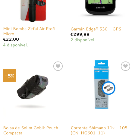
Mini Bomba Zefal Air Profil
Garmin Edge® 530 – GPS
Micro
€
299,99
€
22,00
2 disponível.
4 disponível.
-5%
Adicionar
Adicionar
à lista de
à lista de
desejos
desejos
Bolsa de Selim Gobik Pouch
Corrente Shimano 11v – 105
Compacta
(CN-HG601-11)