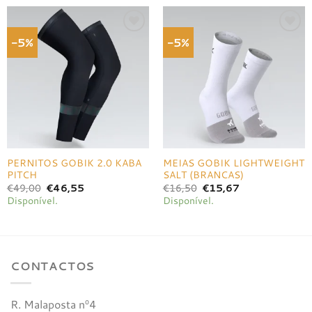
-5%
-5%
Adicionar
Adicionar
à lista de
à lista de
desejos
desejos
PERNITOS GOBIK 2.0 KABA
MEIAS GOBIK LIGHTWEIGHT
PITCH
SALT (BRANCAS)
O
O
O
O
€
49,00
€
46,55
€
16,50
€
15,67
preço
preço
preço
preço
Disponível.
Disponível.
original
atual
original
atual
era:
é:
era:
é:
€49,00.
€46,55.
€16,50.
€15,67.
CONTACTOS
R. Malaposta nº4