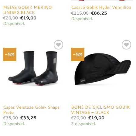
MEIAS GOBIK MERINO
Casaco Gobik Hyder Vermilion
UNISEX BLACK
O
O
€
115,00
€
86,25
preço
preço
O
O
€
20,00
€
19,00
Disponível.
original
atual
preço
preço
Disponível.
era:
é:
original
atual
€115,00.
€86,25.
era:
é:
€20,00.
€19,00.
-5%
-5%
Adicionar
Adicionar
à lista de
à lista de
desejos
desejos
Capas Velotoze Gobik Snaps
BONÉ DE CICLISMO GOBIK
Preto
VINTAGE – BLACK
O
O
O
O
€
35,00
€
33,25
€
20,00
€
19,00
preço
preço
preço
preço
Disponível.
2 disponível.
original
atual
original
atual
era:
é:
era:
é:
€35,00.
€33,25.
€20,00.
€19,00.