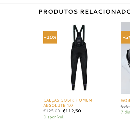
PRODUTOS RELACIONAD
-10%
-5
Adicionar
à lista de
desejos
CALÇAS GOBIK HOMEM
GOBI
ABSOLUTE 4.0
€
30
O
O
€
125,00
€
112,50
7 dis
preço
preço
Disponível.
original
atual
era:
é:
€125,00.
€112,50.