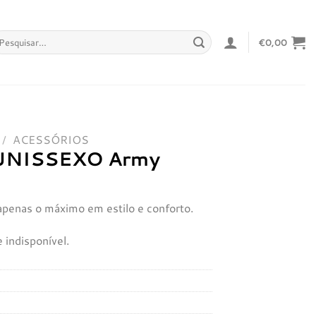
squisar
€
0,00
r:
/
ACESSÓRIOS
UNISSEXO Army
apenas o máximo em estilo e conforto.
 indisponível.