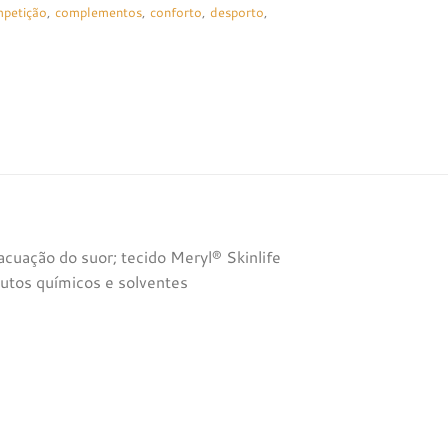
petição
,
complementos
,
conforto
,
desporto
,
cuação do suor; tecido Meryl® Skinlife
dutos químicos e solventes