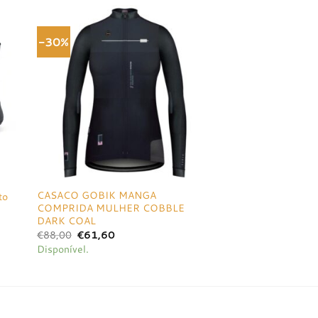
-30%
onar
Adicionar
a de
à lista de
jos
desejos
CASACO GOBIK MANGA
to
COMPRIDA MULHER COBBLE
DARK COAL
O
O
€
88,00
€
61,60
preço
preço
Disponível.
original
atual
era:
é:
€88,00.
€61,60.