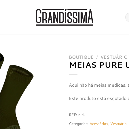
Pe
po
BOUTIQUE
/
VESTUÁRIO
MEIAS PURE 
Adicionar
à lista de
desejos
Aqui não há meias medidas, 
Este produto está esgotado e
REF:
n.d.
Categorias:
Acessórios
,
Vestuário