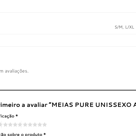
S/M, L/XL
m avaliações.
primeiro a avaliar “MEIAS PURE UNISSEXO
ficação
*
ação sobre o produto
*