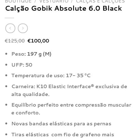
BOUTIQUE
/
VESTUÁRIO
/
CALÇAS E CALÇÕES
Calção Gobik Absolute 6.0 Black
O
O
€
125,00
€
100,00
preço
preço
original
atual
Peso
: 197 g (M)
era:
é:
€125,00.
€100,00.
UFP: 50
Temperatura de uso: 17- 35 ºC
Carneira: K10 Elastic Interface® exclusiva de
alta qualidade.
Equilíbrio perfeito entre compressão muscular
e conforto.
Novas bandas elásticas para as pernas
Tiras elásticas com fio de grafeno mais