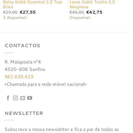
Bolsa Gobik Essential 2.0 True
Luvas Gobik Tundra 3.0
Black
Neoprene
O
O
O
O
€
29,00
€
27,55
€
45,00
€
42,75
preço
preço
preço
preço
3 disponível.
Disponível.
original
atual
original
atual
era:
é:
era:
é:
€29,00.
€27,55.
€45,00.
€42,75.
CONTACTOS
R. Malaposta nº4
4520-606 Sanfins
961 630 419
«Chamada para a rede móvel nacional»
NEWSLETTER
Subscreve a nossa newsletter e fica a par de todas as