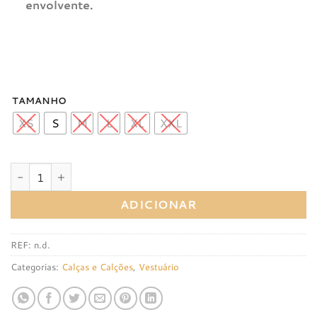
envolvente.
TAMANHO
XS
S
M
L
XL
XXL
Quantidade de Calção Gobik Absolute 6.0 Black
ADICIONAR
REF:
n.d.
Categorias:
Calças e Calções
,
Vestuário