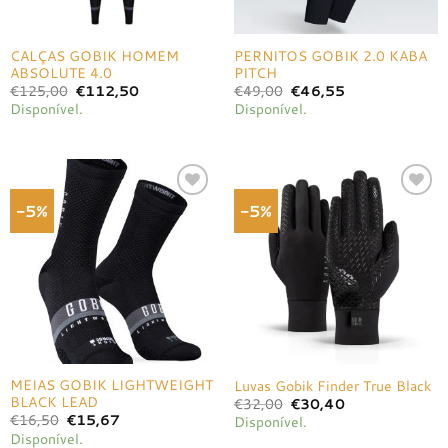
CALÇAS GOBIK HOMEM
PERNITOS GOBIK 2.0 KABA
ABSOLUTE 4.0
PITCH
O
O
O
O
€
125,00
€
112,50
€
49,00
€
46,55
preço
preço
preço
preço
Disponível.
Disponível.
original
atual
original
atual
era:
é:
era:
é:
€125,00.
€112,50.
€49,00.
€46,55.
-5%
-5%
Adicionar
Adicionar
à lista de
à lista de
desejos
desejos
MEIAS GOBIK LIGHTWEIGHT
Luvas Gobik Finder True Black
BLACK LEAD
O
O
€
32,00
€
30,40
preço
preço
O
O
€
16,50
€
15,67
Disponível.
original
atual
preço
preço
Disponível.
era:
é:
original
atual