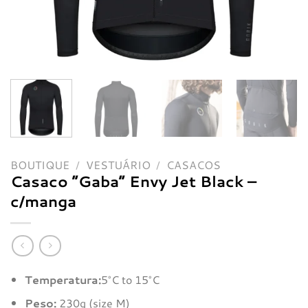
BOUTIQUE
/
VESTUÁRIO
/
CASACOS
Casaco “Gaba” Envy Jet Black –
c/manga
Temperatura:
5°C to 15°C
Peso:
230g (size M)