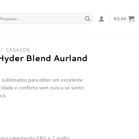
squisar
€
0,00
r:
/
CASACOS
Hyder Blend Aurland
e sublimados para obter um excelente
idade e conforto sem nunca se sentir
co.
stema patenteado GRS + 1 malha