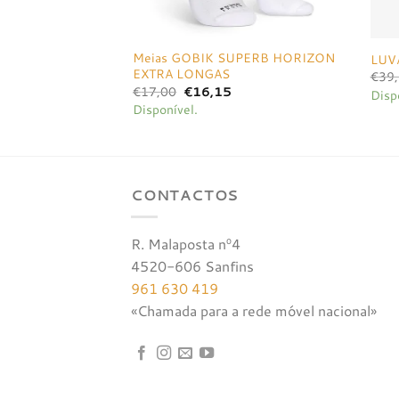
Meias GOBIK SUPERB HORIZON
LUV
EXTRA LONGAS
€
39
O
O
€
17,00
€
16,15
Disp
preço
preço
Disponível.
original
atual
era:
é:
€17,00.
€16,15.
CONTACTOS
R. Malaposta nº4
4520-606 Sanfins
961 630 419
«Chamada para a rede móvel nacional»