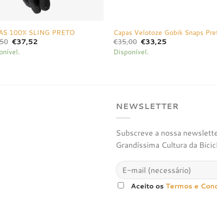
AS 100% SLING PRETO
Capas Velotoze Gobik Snaps Pre
O
O
O
O
,50
€
37,52
€
35,00
€
33,25
preço
preço
preço
preço
onível.
Disponível.
original
atual
original
atual
era:
é:
era:
é:
€39,50.
€37,52.
€35,00.
€33,25.
NEWSLETTER
Subscreve a nossa newsletter
Grandíssima Cultura da Bicic
Aceito os
Termos e Con