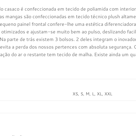
 do casaco é confeccionada em tecido de poliamida com interio
 as mangas são confeccionadas em tecido técnico plush altamen
equeno painel frontal confere-lhe uma estética diferenciador
otimizados e ajustam-se muito bem ao pulso, deslizando faci
 Na parte de trás existem 3 bolsos. 2 deles integram o inova
 evita a perda dos nossos pertences com absoluta segurança.
pação do ar o restante tem tecido de malha. Existe ainda um q
XS, S, M, L, XL, XXL