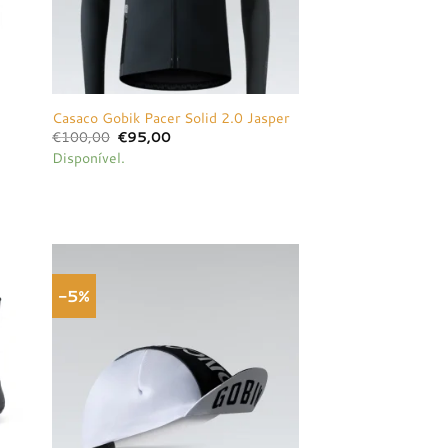
Casaco Gobik Pacer Solid 2.0 Jasper
O
O
€
100,00
€
95,00
preço
preço
Disponível.
original
atual
era:
é:
€100,00.
€95,00.
-5%
onar
Adicionar
a de
à lista de
jos
desejos