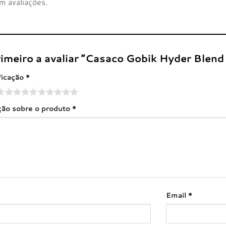
m avaliações.
rimeiro a avaliar “Casaco Gobik Hyder Blen
ficação
*
ação sobre o produto
*
Email
*