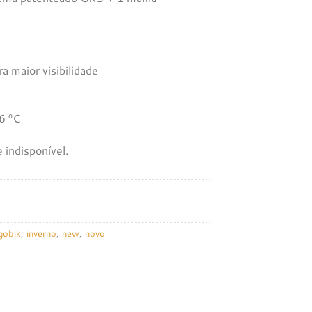
a maior visibilidade
16 ºC
 indisponível.
gobik
,
inverno
,
new
,
novo