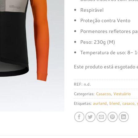
Respirável
Proteção contra Vento
Pormenores refletores par
Peso: 230g (M)
Temperatura de uso: 8- 
Este produto está esgotado e
REF:
n.d.
Categorias:
Casacos
,
Vestuário
Etiquetas:
aurland
,
blend
,
casaco
,