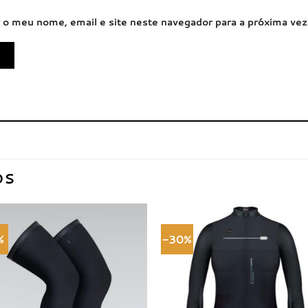
 o meu nome, email e site neste navegador para a próxima ve
OS
%
-30%
Adicionar
Adici
à lista de
à list
desejos
dese