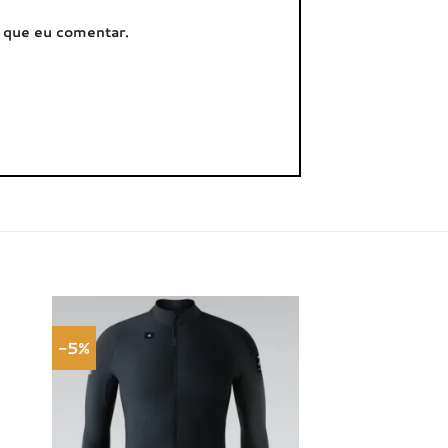
z que eu comentar.
-5%
onar
Adicionar
a de
à lista de
jos
desejos