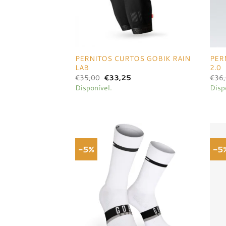
PERNITOS CURTOS GOBIK RAIN
PER
LAB
2.0
O
O
€
35,00
€
33,25
€
36
preço
preço
Disponível.
Disp
original
atual
era:
é:
€35,00.
€33,25.
-5%
-5
Adicionar
à lista de
desejos