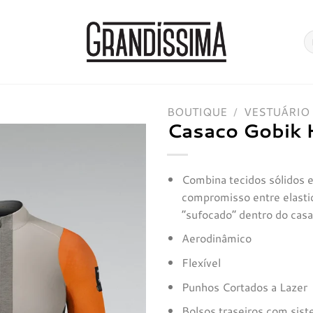
Pe
po
BOUTIQUE
/
VESTUÁRIO
Casaco Gobik 
Adicionar
Combina tecidos sólidos 
à lista de
compromisso entre elastic
desejos
“sufocado” dentro do casa
Aerodinâmico
Flexível
Punhos Cortados a Lazer
Bolsos traseiros com si