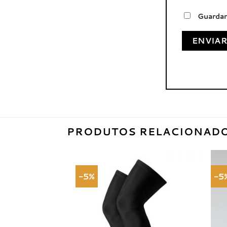
Guardar
PRODUTOS RELACIONAD
-5%
-5
Adicionar
à lista de
desejos