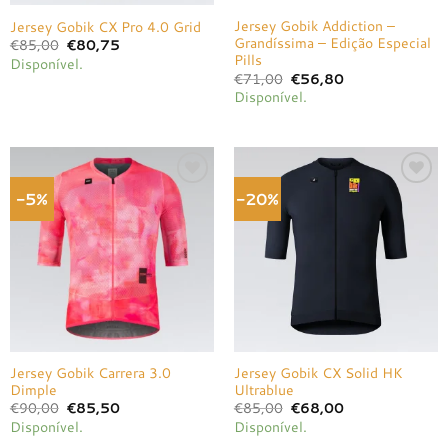
Jersey Gobik Addiction –
Jersey Gobik CX Pro 4.0 Grid
Grandíssima – Edição Especial
O
O
€
85,00
€
80,75
preço
preço
Pills
Disponível.
original
atual
O
O
€
71,00
€
56,80
era:
é:
preço
preço
€85,00.
€80,75.
Disponível.
original
atual
era:
é:
€71,00.
€56,80.
-5%
-20%
Adicionar
Adicionar
à lista de
à lista de
desejos
desejos
Jersey Gobik Carrera 3.0
Jersey Gobik CX Solid HK
Dimple
Ultrablue
O
O
O
O
€
90,00
€
85,50
€
85,00
€
68,00
preço
preço
preço
preço
Disponível.
Disponível.
original
atual
original
atual
era:
é:
era:
é: