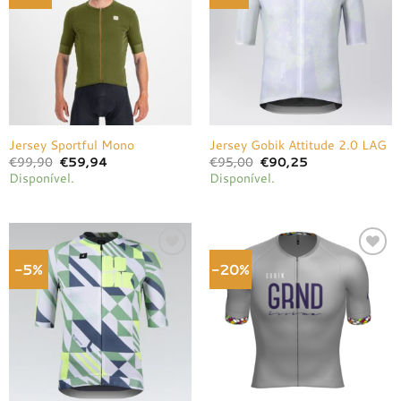
desejos
desejos
Jersey Sportful Mono
Jersey Gobik Attitude 2.0 LAG
O
O
O
O
€
99,90
€
59,94
€
95,00
€
90,25
preço
preço
preço
preço
Disponível.
Disponível.
original
atual
original
atual
era:
é:
era:
é:
€99,90.
€59,94.
€95,00.
€90,25.
-5%
-20%
Adicionar
Adicionar
à lista de
à lista de
desejos
desejos