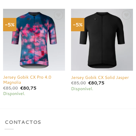
€90,00.
€85,50.
€85,00.
€68,00.
-5%
-5%
Adicionar
Adicionar
à lista de
à lista de
desejos
desejos
Jersey Gobik CX Pro 4.0
Jersey Gobik CX Solid Jasper
Magnolia
O
O
€
85,00
€
80,75
preço
preço
O
O
€
85,00
€
80,75
Disponível.
original
atual
preço
preço
Disponível.
era:
é:
original
atual
€85,00.
€80,75.
era:
é:
€85,00.
€80,75.
CONTACTOS