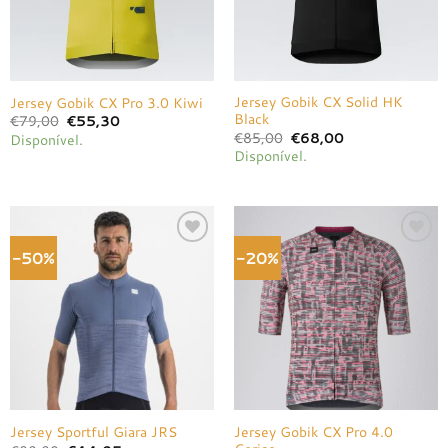
Jersey Gobik CX Solid HK
Jersey Gobik CX Pro 3.0 Kiwi
Black
O
O
€
79,00
€
55,30
preço
preço
O
O
€
85,00
€
68,00
Disponível.
original
atual
preço
preço
Disponível.
era:
é:
original
atual
€79,00.
€55,30.
era:
é:
€85,00.
€68,00.
-50%
-20%
Adicionar
Adicionar
à lista de
à lista de
desejos
desejos
Jersey Gobik CX Pro 4.0
Jersey Sportful Giara JRS