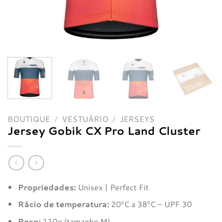
BOUTIQUE
/
VESTUÁRIO
/
JERSEYS
Jersey Gobik CX Pro Land Cluster
Propriedades:
Unisex | Perfect Fit
Rácio de temperatura:
20ºC a 38ºC – UPF 30
Peso:
110g (tamanho M)