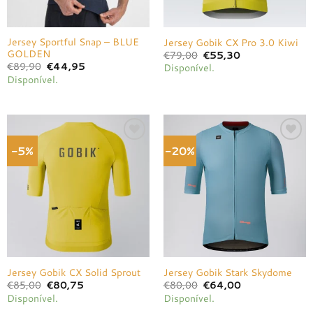
Jersey Sportful Snap – BLUE
Jersey Gobik CX Pro 3.0 Kiwi
GOLDEN
O
O
€
79,00
€
55,30
preço
preço
O
O
€
89,90
€
44,95
Disponível.
original
atual
preço
preço
Disponível.
era:
é:
original
atual
€79,00.
€55,30.
era:
é:
€89,90.
€44,95.
-5%
-20%
Adicionar
Adicionar
à lista de
à lista de
desejos
desejos
Jersey Gobik CX Solid Sprout
Jersey Gobik Stark Skydome
O
O
O
O
€
85,00
€
80,75
€
80,00
€
64,00
preço
preço
preço
preço
Disponível.
Disponível.
original
atual
original
atual
era:
é:
era:
é: