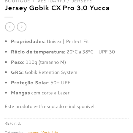
BOUTIQUE
/
VESTUÁRIO
/
JERSEYS
Jersey Gobik CX Pro 3.0 Yucca
Propriedades:
Unisex | Perfect Fit
Rácio de temperatura:
20ºC a 38ºC – UPF 30
Peso:
110g (tamanho M)
GRS:
Gobik Retention System
Proteção Solar
: 50+ UPF
Mangas
com corte a Lazer
Este produto está esgotado e indisponível.
REF:
n.d.
Categorias:
Jerseys
,
Vestuário