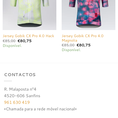
Jersey Gobik CX Pro 4.0
Jersey Gobik CX Pro 4.0 Hack
Magnolia
O
O
€
85,00
€
80,75
preço
preço
O
O
€
85,00
€
80,75
Disponível.
original
atual
preço
preço
Disponível.
era:
é:
original
atual
€85,00.
€80,75.
era:
é:
€85,00.
€80,75.
CONTACTOS
R. Malaposta nº4
4520-606 Sanfins
961 630 419
«Chamada para a rede móvel nacional»